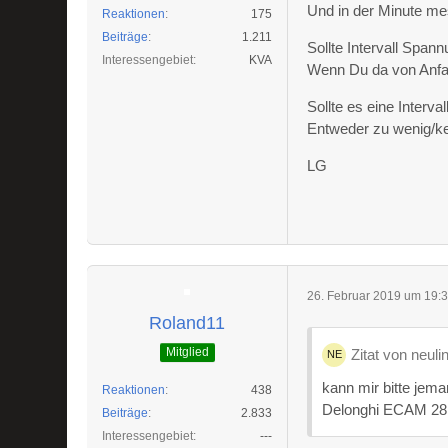
Und in der Minute m
Reaktionen
175
Beiträge
1.211
Sollte Intervall Spa
Interessengebiet
KVA
Wenn Du da von Anfan
Sollte es eine Interv
Entweder zu wenig/ke
LG
26. Februar 2019 um 19:
Roland11
Mitglied
Zitat von neuli
kann mir bitte jema
Reaktionen
438
Delonghi ECAM 28.4
Beiträge
2.833
Interessengebiet
---