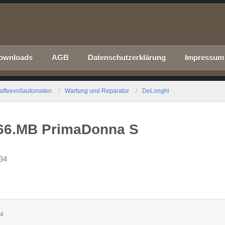
ownloads
AGB
Datenschutzerklärung
Impressum
affeevollautomaten
Wartung und Reparatur
DeLonghi
66.MB PrimaDonna S
:34
34