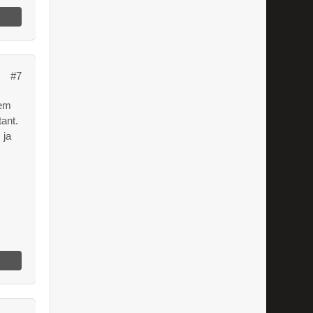
#7
dem
tant.
 ja