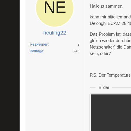
Hallo zusammen,
kann mir bitte jemand
Delonghi ECAM 28.466
neuling22
Das Problem ist, das
gleich wieder durchbr
Reaktionen
9
Netzschalter) die Da
Beiträge
243
sein, oder?
P.S. Der Temperaturse
Bilder