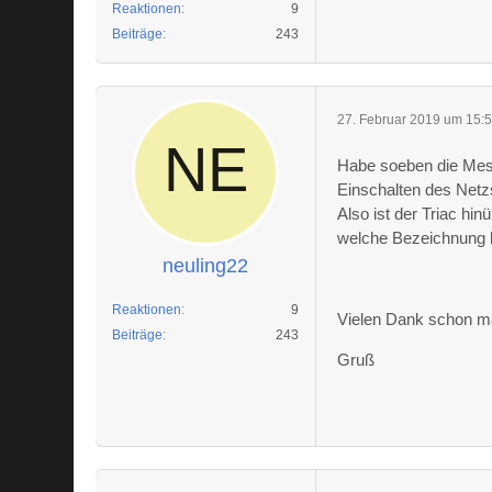
Reaktionen
9
Beiträge
243
27. Februar 2019 um 15:
Habe soeben die Mess
Einschalten des Netzs
Also ist der Triac hi
welche Bezeichnung h
neuling22
Reaktionen
9
Vielen Dank schon mal
Beiträge
243
Gruß