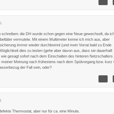
01
 schreiben: die DH wurde schon gegen eine Neue gewechselt, da ic
Übeltäter vermutete. Mit einem Multimeter kenne ich mich aus, aber
icherung immer wieder durchbrennt (und mein Vorrat bald zu Ende
 Möglichkeit dies zu testen (gehe aber davon aus, dass sie dauerhaft
ie wie gesagt sofort nach dem Einschalten des hinteren Netzschalters
te meiner Meinung nach frühestens nach dem Spülvorgang bzw. kurz 
serbezug der Fall sein, oder?
11
fekte Thermostat, aber nur für ca. eine Minute.