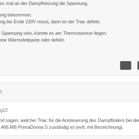
ess mal an der Dampfheizung die Spannung.
nnung bekommen.
g bis Ende 230V misst, dann ist der Triac defekt.
all Spannung sein, könnte es am Thermosensor liegen.
ine Wärmeleitpaste oder defekt.
35
ng22
nd sagen, welcher Triac für die Ansteuerung des Dampfboilers bei de
66.MB PrimaDonna S zuständig ist (evtl. mit Bezeichnung).