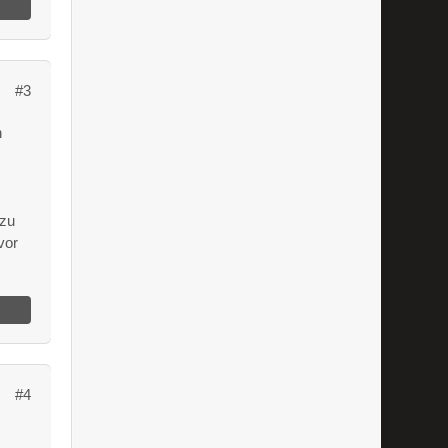
#3
h
 zu
vor
#4