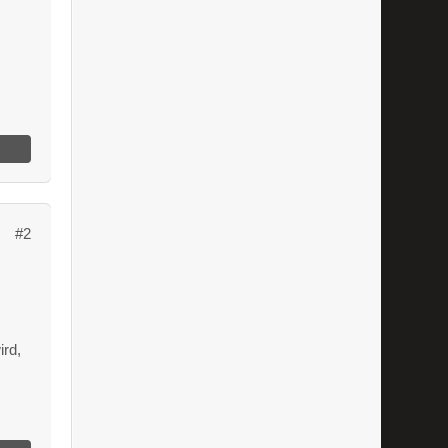
#2
ird,