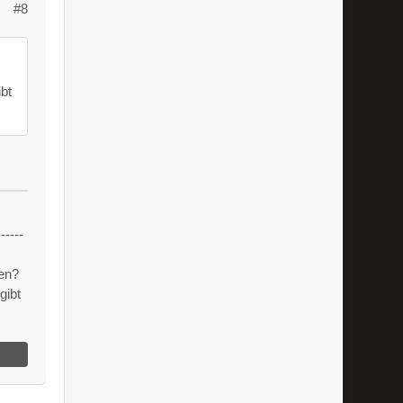
#8
bt
------
en?
gibt