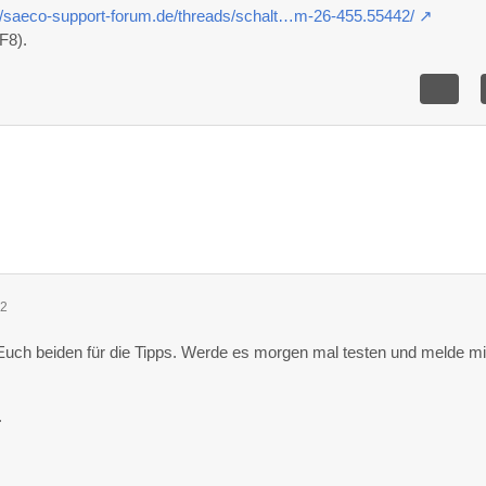
://saeco-support-forum.de/threads/schalt…m-26-455.55442/
F8).
12
Euch beiden für die Tipps. Werde es morgen mal testen und melde m
.