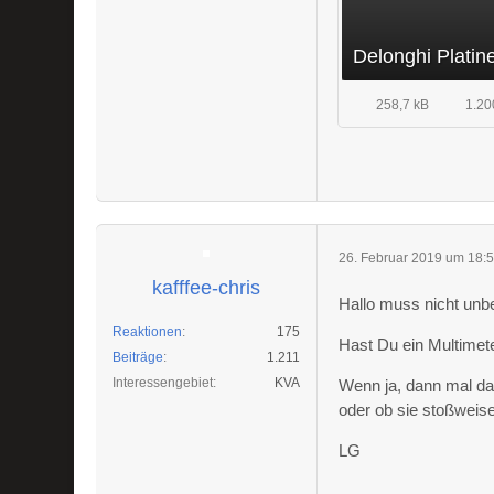
Delonghi Plati
258,7 kB
1.20
26. Februar 2019 um 18:
kafffee-chris
Hallo muss nicht unbe
Reaktionen
175
Hast Du ein Multimet
Beiträge
1.211
Interessengebiet
KVA
Wenn ja, dann mal da
oder ob sie stoßwei
LG