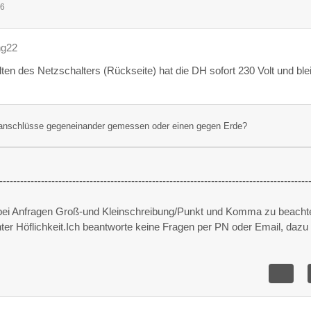
36
ng22
en des Netzschalters (Rückseite) hat die DH sofort 230 Volt und blei
anschlüsse gegeneinander gemessen oder einen gegen Erde?
-----------------------------------------------------------------------------------------
 bei Anfragen Groß-und Kleinschreibung/Punkt und Komma zu beacht
unter Höflichkeit.Ich beantworte keine Fragen per PN oder Email, dazu 