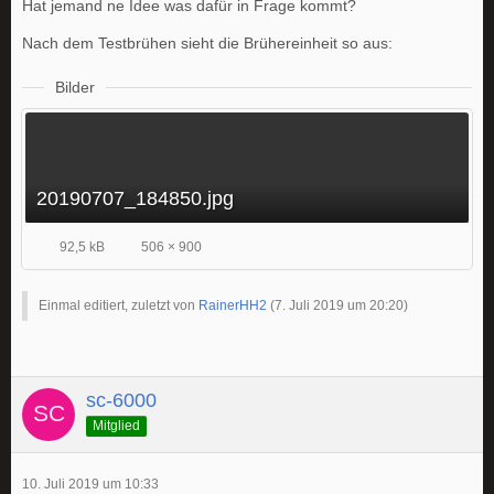
Hat jemand ne Idee was dafür in Frage kommt?
Nach dem Testbrühen sieht die Brühereinheit so aus:
Bilder
20190707_184850.jpg
92,5 kB
506 × 900
Einmal editiert, zuletzt von
RainerHH2
(
7. Juli 2019 um 20:20
)
sc-6000
Mitglied
10. Juli 2019 um 10:33