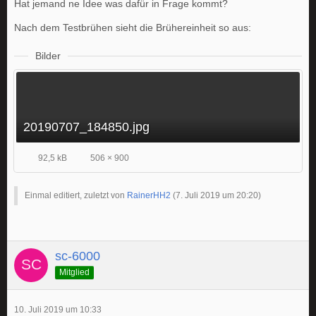
Hat jemand ne Idee was dafür in Frage kommt?
Nach dem Testbrühen sieht die Brühereinheit so aus:
Bilder
20190707_184850.jpg
92,5 kB
506 × 900
Einmal editiert, zuletzt von
RainerHH2
(
7. Juli 2019 um 20:20
)
sc-6000
Mitglied
10. Juli 2019 um 10:33