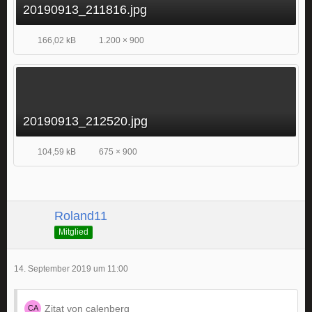
20190913_211816.jpg
166,02 kB
1.200 × 900
20190913_212520.jpg
104,59 kB
675 × 900
Roland11
Mitglied
14. September 2019 um 11:00
Zitat von calenberg