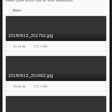
Vielen Dank schon mal für eure feedbacks!
Bilder
20190913_201752.jpg
91,42 kB
675 × 900
20190913_201802.jpg
89,36 kB
675 × 900