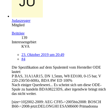
Judaszeuger
Mitglied
Beiträge
139
Interessengebiet
KVA
23. Oktober 2019 um 20:49
#4
Die Spezifikation auf dem Spulenteil vom Hersteller ODE
lautet:
P BAS, 31A1AR15, DN 1,5mm, W8 ED100, 0-15 bar, V
220-230/50-60Hz, BDA 8W ED 100%
Nach einiger Querleserei... Es scheint sich um diese ODE-
Spule zu handeln BDA08223DS, aber irgendwie bringt mich
das nicht weiter.
[size=10]2002-2009: AEG CF85->2005bis2008: BOSCH
B60->2008-jetzt:DELONGHI ESAM6600 Primadonna