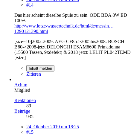
#14
Das hier scheint dieselbe Spule zu sein, ODE BDA 8W ED
100%
http://www.lotze-wassertechnik.de/html/de/messin…
1290121390.html
[size=10]2002-2009: AEG CF85->2005bis2008: BOSCH
B60->2008-jetzt:DELONGHI ESAM6600 Primadonna
(15500 Tassen, 9xdefekt) & 2018-jetzt: LELIT PL042TEMD
[/size]
Inhalt melden
Zitieren
Achim
Mitglied
Reaktionen
89
Beiträge
935
24. Oktober 2019 um 18:25
#15