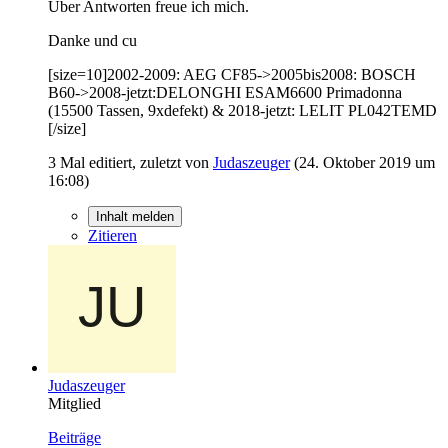
Über Antworten freue ich mich.
Danke und cu
[size=10]2002-2009: AEG CF85->2005bis2008: BOSCH
B60->2008-jetzt:DELONGHI ESAM6600 Primadonna
(15500 Tassen, 9xdefekt) & 2018-jetzt: LELIT PL042TEMD
[/size]
3 Mal editiert, zuletzt von
Judaszeuger
(
24. Oktober 2019 um
16:08
)
Inhalt melden
Zitieren
Judaszeuger
Mitglied
Beiträge