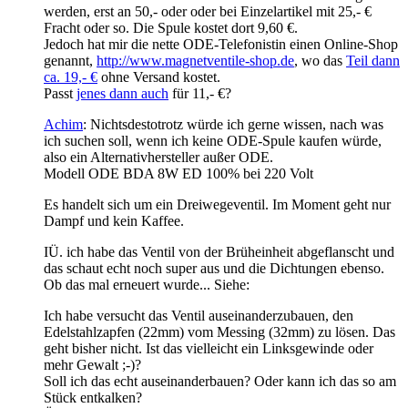
werden, erst an 50,- oder oder bei Einzelartikel mit 25,- €
Fracht oder so. Die Spule kostet dort 9,60 €.
Jedoch hat mir die nette ODE-Telefonistin einen Online-Shop
genannt,
http://www.magnetventile-shop.de
, wo das
Teil dann
ca. 19,- €
ohne Versand kostet.
Passt
jenes dann auch
für 11,- €?
Achim
: Nichtsdestotrotz würde ich gerne wissen, nach was
ich suchen soll, wenn ich keine ODE-Spule kaufen würde,
also ein Alternativhersteller außer ODE.
Modell ODE BDA 8W ED 100% bei 220 Volt
Es handelt sich um ein Dreiwegeventil. Im Moment geht nur
Dampf und kein Kaffee.
IÜ. ich habe das Ventil von der Brüheinheit abgeflanscht und
das schaut echt noch super aus und die Dichtungen ebenso.
Ob das mal erneuert wurde... Siehe:
Ich habe versucht das Ventil auseinanderzubauen, den
Edelstahlzapfen (22mm) vom Messing (32mm) zu lösen. Das
geht bisher nicht. Ist das vielleicht ein Linksgewinde oder
mehr Gewalt ;-)?
Soll ich das echt auseinanderbauen? Oder kann ich das so am
Stück entkalken?