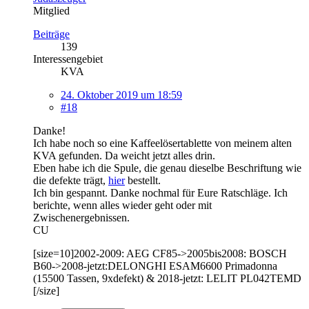
Mitglied
Beiträge
139
Interessengebiet
KVA
24. Oktober 2019 um 18:59
#18
Danke!
Ich habe noch so eine Kaffeelösertablette von meinem alten
KVA gefunden. Da weicht jetzt alles drin.
Eben habe ich die Spule, die genau dieselbe Beschriftung wie
die defekte trägt,
hier
bestellt.
Ich bin gespannt. Danke nochmal für Eure Ratschläge. Ich
berichte, wenn alles wieder geht oder mit
Zwischenergebnissen.
CU
[size=10]2002-2009: AEG CF85->2005bis2008: BOSCH
B60->2008-jetzt:DELONGHI ESAM6600 Primadonna
(15500 Tassen, 9xdefekt) & 2018-jetzt: LELIT PL042TEMD
[/size]