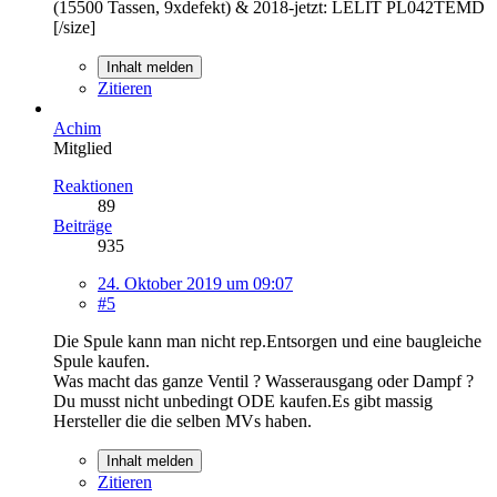
(15500 Tassen, 9xdefekt) & 2018-jetzt: LELIT PL042TEMD
[/size]
Inhalt melden
Zitieren
Achim
Mitglied
Reaktionen
89
Beiträge
935
24. Oktober 2019 um 09:07
#5
Die Spule kann man nicht rep.Entsorgen und eine baugleiche
Spule kaufen.
Was macht das ganze Ventil ? Wasserausgang oder Dampf ?
Du musst nicht unbedingt ODE kaufen.Es gibt massig
Hersteller die die selben MVs haben.
Inhalt melden
Zitieren