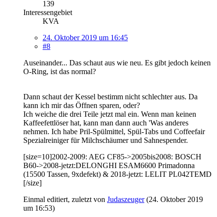
139
Interessengebiet
KVA
24. Oktober 2019 um 16:45
#8
Auseinander... Das schaut aus wie neu. Es gibt jedoch keinen
O-Ring, ist das normal?
Dann schaut der Kessel bestimm nicht schlechter aus. Da
kann ich mir das Öffnen sparen, oder?
Ich weiche die drei Teile jetzt mal ein. Wenn man keinen
Kaffeefettlöser hat, kann man dann auch 'Was anderes
nehmen. Ich habe Pril-Spülmittel, Spül-Tabs und Coffeefair
Spezialreiniger für Milchschäumer und Sahnespender.
[size=10]2002-2009: AEG CF85->2005bis2008: BOSCH
B60->2008-jetzt:DELONGHI ESAM6600 Primadonna
(15500 Tassen, 9xdefekt) & 2018-jetzt: LELIT PL042TEMD
[/size]
Einmal editiert, zuletzt von
Judaszeuger
(
24. Oktober 2019
um 16:53
)