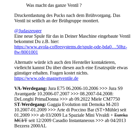
Was macht das ganze Ventil ?
Druckentlastung des Pucks nach dem Brühvorgang. Das
Ventil ist seitlich an der Brühgruppe montiert.
@Judaszeuger
Eine neue Spule für das in Deiner Maschine eingebaute Ventil
bekommst Du z.B. hier:
https://www.avola-coffeesystems.de/spule-ode-bda0…50hz-
8w/8001001
Alternativ würde ich auch den Hersteller kontaktieren,
vielleicht kannst Du über diesen auch eine Ersatzspüle etwas
günstiger erhalten. Fragen kostet nichts.
https://www.ode-magnetventile.de
VA-Werdegang:
Jura E75 06.2006-10.2006
>>>
Jura S9
Avantgarde 10.2006-07.2007
>>>
08.2007-04.2008:
DeLonghi PrimaDonna
>>>
ab 09.2022 Miele CM7750
ST-Werdegang:
Gaggia Evolution mit Demoka M-203
10.2007-01.2009
>>>
Arte di Poccino Bar (ST+Mühle) seit
01.2009
>>>
ab 03/2009 La Spaziale Mini Vivaldi +
Eureka
MCI/T
seit 12/2009 Casadio Instantaneous
>>>
ab 04/2013
Bezzera 2000AL