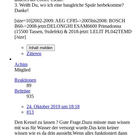
3. Weißt Du, wo ich eine baugleiche Spule herbekomme?
Danke!
[size=10]2002-2009: AEG CF85->2005bis2008: BOSCH
B60->2008-jetzt:DELONGHI ESAM6600 Primadonna
(15500 Tassen, 9xdefekt) & 2018-jetzt: LELIT PL042TEMD
[/size]
Inhalt melden
Zitieren
Achim
Mitglied
Reaktionen
89
Beiträge
935
24. Oktober 2019 um 18:18
#13
Den Kessel zu lassen ? Gute Frage.Dazu müsste man wissen
mit was für Wasser der versorgt wurde.Das kein keiner
wissen wie es da drin aussieht.Wenn alles funktioniert dann