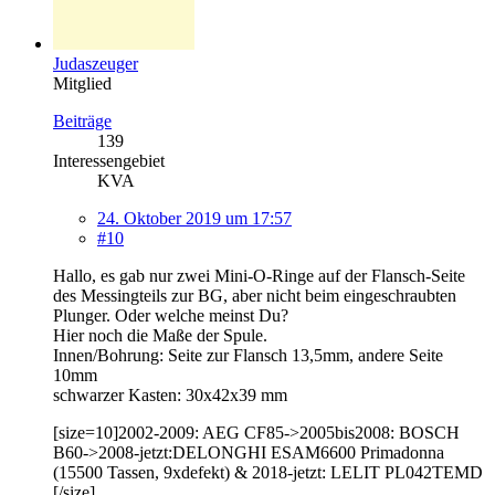
Judaszeuger
Mitglied
Beiträge
139
Interessengebiet
KVA
24. Oktober 2019 um 17:57
#10
Hallo, es gab nur zwei Mini-O-Ringe auf der Flansch-Seite
des Messingteils zur BG, aber nicht beim eingeschraubten
Plunger. Oder welche meinst Du?
Hier noch die Maße der Spule.
Innen/Bohrung: Seite zur Flansch 13,5mm, andere Seite
10mm
schwarzer Kasten: 30x42x39 mm
[size=10]2002-2009: AEG CF85->2005bis2008: BOSCH
B60->2008-jetzt:DELONGHI ESAM6600 Primadonna
(15500 Tassen, 9xdefekt) & 2018-jetzt: LELIT PL042TEMD
[/size]