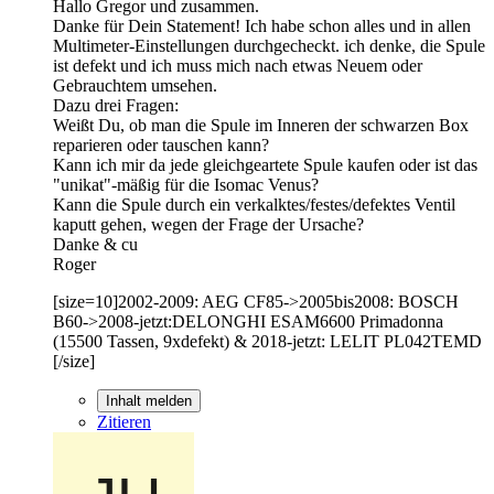
Hallo Gregor und zusammen.
Danke für Dein Statement! Ich habe schon alles und in allen
Multimeter-Einstellungen durchgecheckt. ich denke, die Spule
ist defekt und ich muss mich nach etwas Neuem oder
Gebrauchtem umsehen.
Dazu drei Fragen:
Weißt Du, ob man die Spule im Inneren der schwarzen Box
reparieren oder tauschen kann?
Kann ich mir da jede gleichgeartete Spule kaufen oder ist das
"unikat"-mäßig für die Isomac Venus?
Kann die Spule durch ein verkalktes/festes/defektes Ventil
kaputt gehen, wegen der Frage der Ursache?
Danke & cu
Roger
[size=10]2002-2009: AEG CF85->2005bis2008: BOSCH
B60->2008-jetzt:DELONGHI ESAM6600 Primadonna
(15500 Tassen, 9xdefekt) & 2018-jetzt: LELIT PL042TEMD
[/size]
Inhalt melden
Zitieren