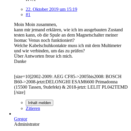
22. Oktober 2019 um 15:19
#1
Moin Moin zusammen,
kann mir jemand erklären, wie ich im ausgebauten Zustand
testen kann, ob die Spule an dem Magnetschalter meiner
Isomac Venus noch funktioniert?
Welche Kabelschuhkontakte muss ich mit dem Multimeter
und wie verbinden, um das zu prüfen?
Über Antworten freue ich mich.
Danke
[size=10]2002-2009: AEG CF85->2005bis2008: BOSCH
B60->2008-jetzt:DELONGHI ESAM6600 Primadonna
(15500 Tassen, 9xdefekt) & 2018-jetzt: LELIT PL042TEMD
[/size]
Inhalt melden
Zitieren
Gregor
Administrator