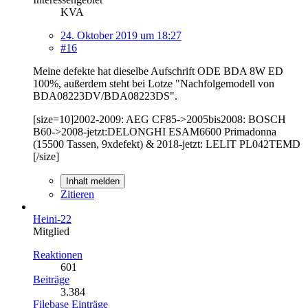
KVA
24. Oktober 2019 um 18:27
#16
Meine defekte hat dieselbe Aufschrift ODE BDA 8W ED
100%, außerdem steht bei Lotze "Nachfolgemodell von
BDA08223DV/BDA08223DS".
[size=10]2002-2009: AEG CF85->2005bis2008: BOSCH
B60->2008-jetzt:DELONGHI ESAM6600 Primadonna
(15500 Tassen, 9xdefekt) & 2018-jetzt: LELIT PL042TEMD
[/size]
Inhalt melden
Zitieren
Heini-22
Mitglied
Reaktionen
601
Beiträge
3.384
Filebase Einträge