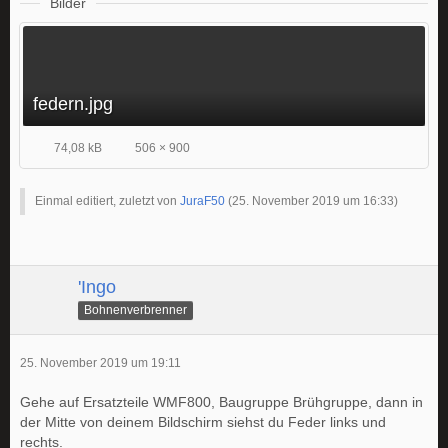
Bilder
federn.jpg
74,08 kB
506 × 900
Einmal editiert, zuletzt von
JuraF50
(
25. November 2019 um 16:33
)
'Ingo
Bohnenverbrenner
25. November 2019 um 19:11
Gehe auf Ersatzteile WMF800, Baugruppe Brühgruppe, dann in
der Mitte von deinem Bildschirm siehst du Feder links und
rechts.