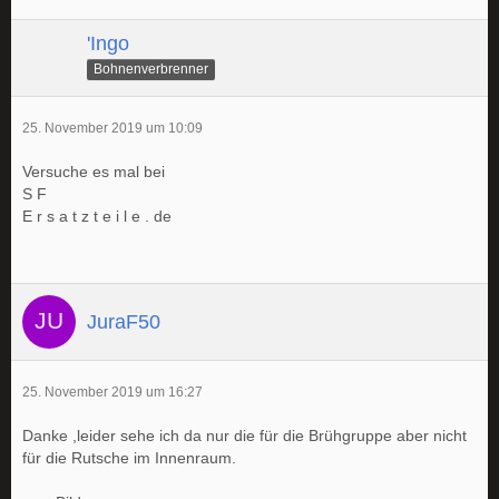
'Ingo
Bohnenverbrenner
25. November 2019 um 10:09
Versuche es mal bei
S F
E r s a t z t e i l e . de
JuraF50
25. November 2019 um 16:27
Danke ,leider sehe ich da nur die für die Brühgruppe aber nicht
für die Rutsche im Innenraum.