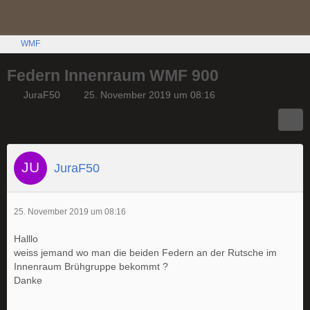
WMF
Federn Innenraum WMF 900
JuraF50
25. November 2019 um 08:16
JuraF50
25. November 2019 um 08:16
Halllo
weiss jemand wo man die beiden Federn an der Rutsche im
Innenraum Brühgruppe bekommt ?
Danke