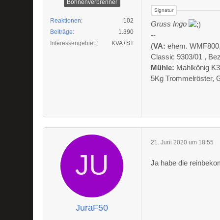
Bohnenverbrenner
Reaktionen
102
Gruss Ingo
Beiträge
1.390
--
Interessengebiet
KVA+ST
(
VA:
ehem. WMF800, Al
Classic 9303/01 , Be
Mühle:
Mahlkönig K3
5Kg Trommelröster, 
21. Juni 2020 um 18:55
Ja habe die reinbek
JuraF50