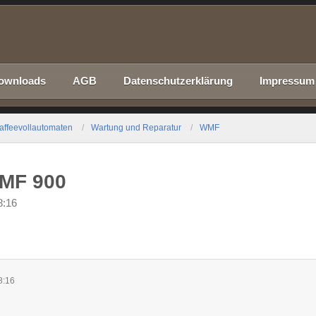
ownloads
AGB
Datenschutzerklärung
Impressum
affeevollautomaten
Wartung und Reparatur
WMF
WMF 900
8:16
8:16