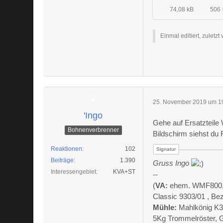
74,08 kB
506 
Einmal editiert, zuletzt
25. November 2019 um 1
'Ingo
Gehe auf Ersatzteile
Bohnenverbrenner
Bildschirm siehst du 
Reaktionen
102
Beiträge
1.390
Gruss Ingo
Interessengebiet
KVA+ST
--
(
VA:
ehem. WMF800, Al
Classic 9303/01 , Be
Mühle:
Mahlkönig K3
5Kg Trommelröster, 