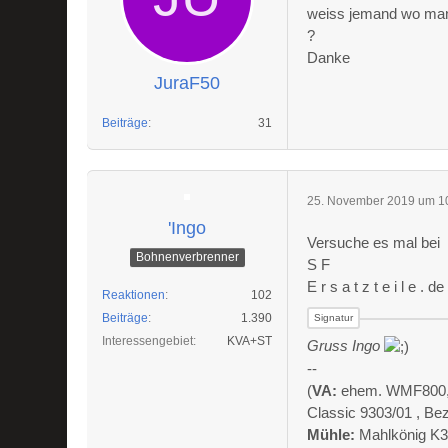
weiss jemand wo man
?
Danke
JuraF50
Beiträge
31
25. November 2019 um 1
'Ingo
Versuche es mal bei
Bohnenverbrenner
S F
E r s a t z t e i l e . de
Reaktionen
102
Beiträge
1.390
Interessengebiet
KVA+ST
Gruss Ingo
--
(
VA:
ehem. WMF800, Al
Classic 9303/01 , Be
Mühle:
Mahlkönig K3