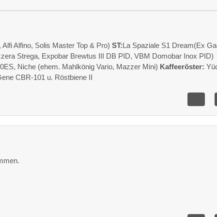
fi Alfino, Solis Master Top & Pro)
ST:
La Spaziale S1 Dream(Ex Ga
zzera Strega, Expobar Brewtus III DB PID, VBM Domobar Inox PID)
0ES, Niche (ehem. Mahlkönig Vario, Mazzer Mini)
Kaffeeröster:
Yüc
Gene CBR-101 u. Röstbiene II
ommen.