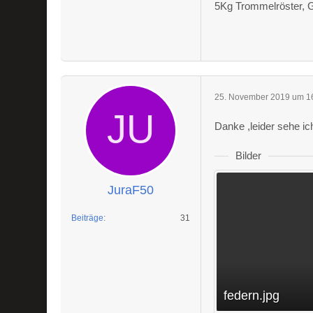
5Kg Trommelröster, 
25. November 2019 um 1
Danke ,leider sehe ic
Bilder
JuraF50
Beiträge
31
federn.jpg