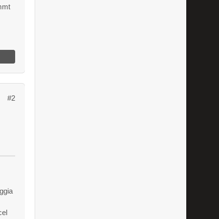
mmt
#2
ggia
el