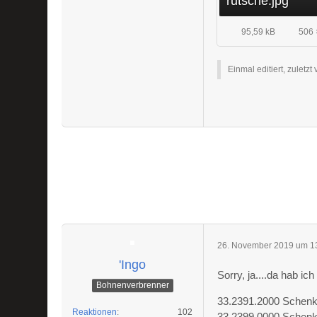
rutsche.jpg
95,59 kB
506 
Einmal editiert, zuletzt
26. November 2019 um 1
'Ingo
Sorry, ja....da hab ich
Bohnenverbrenner
33.2391.2000 Schenke
Reaktionen
102
33.2399.0000 Schenke