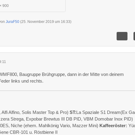
× 900
 von
JuraF50
(
25. November 2019 um 16:33
)
9:11
 WMF800, Baugruppe Brühgruppe, dann in der Mitte von deinem
Feder links und rechts.
fi Alfino, Solis Master Top & Pro)
ST:
La Spaziale S1 Dream(Ex Ga
zzera Strega, Expobar Brewtus III DB PID, VBM Domobar Inox PID)
0ES, Niche (ehem. Mahlkönig Vario, Mazzer Mini)
Kaffeeröster:
Yüc
Gene CBR-101 u. Röstbiene II