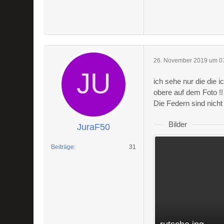
26. November 2019 um 0
ich sehe nur die die 
obere auf dem Foto !!
Die Federn sind nich
Bilder
JuraF50
Beiträge
31