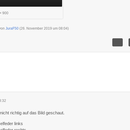
× 900
 von
JuraF50
(
26. November 2019 um 08:04
)
3:32
 nicht richtig auf das Bild geschaut.
lfeder links
lfeder rechts