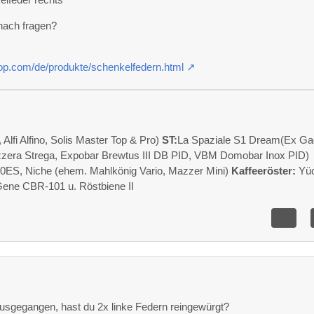
ach fragen?
op.com/de/produkte/schenkelfedern.html
fi Alfino, Solis Master Top & Pro)
ST:
La Spaziale S1 Dream(Ex Ga
zzera Strega, Expobar Brewtus III DB PID, VBM Domobar Inox PID)
0ES, Niche (ehem. Mahlkönig Vario, Mazzer Mini)
Kaffeeröster:
Yüc
Gene CBR-101 u. Röstbiene II
ausgegangen, hast du 2x linke Federn reingewürgt?