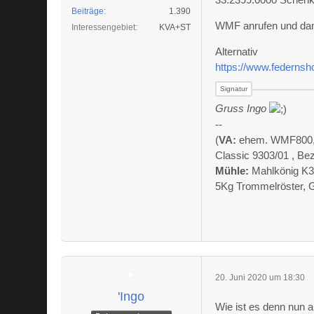
Beiträge
1.390
WMF anrufen und dan
Interessengebiet
KVA+ST
Alternativ
https://www.federnsh
Gruss Ingo
--
(
VA:
ehem. WMF800, Al
Classic 9303/01 , Be
Mühle:
Mahlkönig K3
5Kg Trommelröster, 
20. Juni 2020 um 18:30
'Ingo
Wie ist es denn nun 