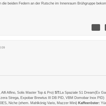
 die beiden Federn an der Rutsche im Innenraum Brühgruppe beko
0:09
fi Alfino, Solis Master Top & Pro)
ST:
La Spaziale S1 Dream(Ex Ga
zzera Strega, Expobar Brewtus III DB PID, VBM Domobar Inox PID)
0ES, Niche (ehem. Mahlkönig Vario, Mazzer Mini)
Kaffeeröster:
Yüc