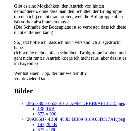
Gibt es eine Möglichkeit, den Antrieb von hinten
demontieren, ohne dass man den Schlitten der Brühgruppe
(an den ich ja nicht drankomme, weil die Brühgruppe oben
ist) vorher abschrauben muss?
(Die Schraube der Bodenplatte ist so verrostet, dass ich diese
nicht entfernen kann)
So, jetzt hoffe ich, dass ich mich verständlich ausgedrückt
habe.
(Ich wollte nicht einfach schreiben: Brühgruppe ist oben und
geht nicht runter; Antrieb kriege ich nicht raus, aber das ist es
im Ergebnis)
Wer hat einen Tipp, der mir weiterhilft?
Vorab vielen Dank
Bilder
3967339D-0558-4013-A98F-DEBB9AF13D15.jpeg
138,9 kB
673 × 900
269305B7-4B0F-483D-BB09-018A08D317AF.jpeg
147,29 kB
673 × 900