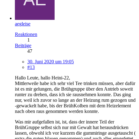
aegleise
Reaktionen
1
Beiträge
47
30. Juni 2020 um 19:05
#13
Hallo Leute, hallo Heini-22,
Mittlerweile habe ich sehr viel Tee trinken müssen, aber dafür
ist es mir gelungen, die Brühgruppe über den Antrieb soweit
runter zu drehen, dass ich sie rausnehmen konnte. Das ging
nur, weil ich zuvor so lange an der Heizung rum gezogen und
-gewackelt habe, bis der BrühKolben mit dem Heizelement
nach oben raus genommen werden konnte.
Was mir aufgefallen ist, ist, dass der innere Teil der
BrühGruppe selbst sich nur mit Gewalt hat herausdrücken
lassen, obwohl ich vor kurzem die gummiringe ausgetauscht (
extra die guten blauen genommen) und auch alles eingefettet