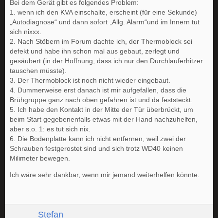
Bei dem Gerät gibt es folgendes Problem:
1. wenn ich den KVA einschalte, erscheint (für eine Sekunde)
„Autodiagnose“ und dann sofort „Allg. Alarm“und im Innern tut
sich nixxx.
2. Nach Stöbern im Forum dachte ich, der Thermoblock sei
defekt und habe ihn schon mal aus gebaut, zerlegt und
gesäubert (in der Hoffnung, dass ich nur den Durchlauferhitzer
tauschen müsste).
3. Der Thermoblock ist noch nicht wieder eingebaut.
4. Dummerweise erst danach ist mir aufgefallen, dass die
Brühgruppe ganz nach oben gefahren ist und da feststeckt.
5. Ich habe den Kontakt in der Mitte der Tür überbrückt, um
beim Start gegebenenfalls etwas mit der Hand nachzuhelfen,
aber s.o. 1: es tut sich nix.
6. Die Bodenplatte kann ich nicht entfernen, weil zwei der
Schrauben festgerostet sind und sich trotz WD40 keinen
Milimeter bewegen.
Ich wäre sehr dankbar, wenn mir jemand weiterhelfen könnte.
Stefan