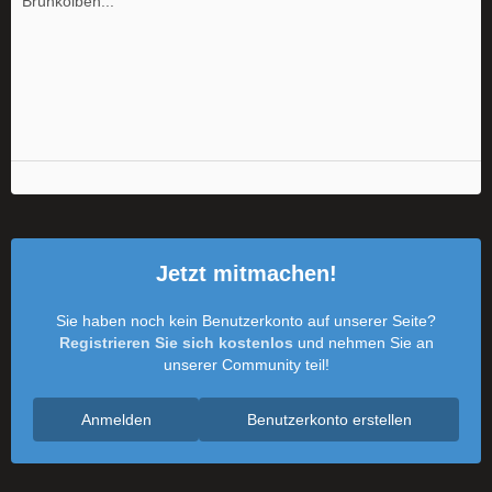
Brühkolben...
Jetzt mitmachen!
Sie haben noch kein Benutzerkonto auf unserer Seite?
Registrieren Sie sich kostenlos
und nehmen Sie an
unserer Community teil!
Anmelden
Benutzerkonto erstellen