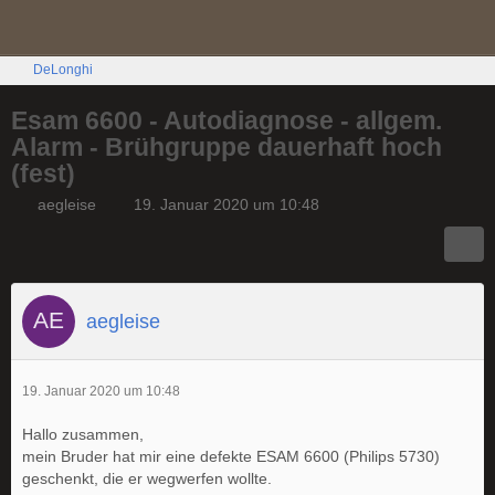
DeLonghi
Esam 6600 - Autodiagnose - allgem.
Alarm - Brühgruppe dauerhaft hoch
(fest)
aegleise
19. Januar 2020 um 10:48
aegleise
19. Januar 2020 um 10:48
Hallo zusammen,
mein Bruder hat mir eine defekte ESAM 6600 (Philips 5730)
geschenkt, die er wegwerfen wollte.