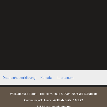
Datenschutzerklärung
Kontakt
Impressum
WoltLab Suite Forum - Themenvorlage © 2004-2026
WBB Support
Community-Software:
WoltLab Suite™ 6.1.22
Stil:
Metro
von
cls-design