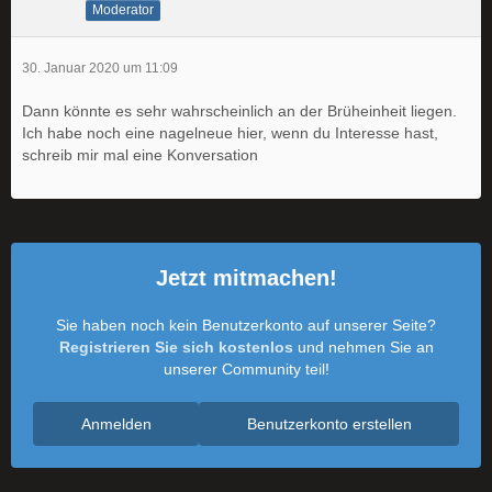
Moderator
30. Januar 2020 um 11:09
Dann könnte es sehr wahrscheinlich an der Brüheinheit liegen.
Ich habe noch eine nagelneue hier, wenn du Interesse hast,
schreib mir mal eine Konversation
Jetzt mitmachen!
Sie haben noch kein Benutzerkonto auf unserer Seite?
Registrieren Sie sich kostenlos
und nehmen Sie an
unserer Community teil!
Anmelden
Benutzerkonto erstellen