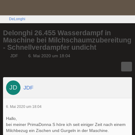
DeLonghi
Delonghi 26.455 Wasserdampf in
Maschine bei Milchschaumzubereitung
- Schnellverdampfer undicht
JDF
6. Mai 2020 um 18:04
JDF
6. Mai 2020 um 18:04
Hallo,
bei meiner PrimaDonna S höre ich seit einiger Zeit nach einem
Milchbezug ein Zischen und Gurgeln in der Maschine.