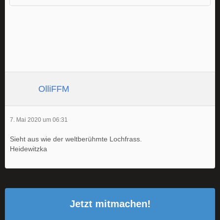
OlliFFM
7. Mai 2020 um 06:31
Sieht aus wie der weltberühmte Lochfrass.
Heidewitzka
Jetzt mitmachen!