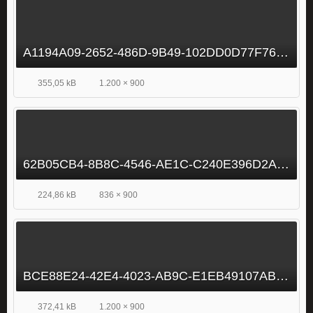
A1194A09-2652-486D-9B49-102DD0D77F76.jpeg
355,05 kB
1.200 × 900
62B05CB4-8B8C-4546-AE1C-C240E396D2A3.jpeg
224,86 kB
836 × 900
BCE88E24-42E4-4023-AB9C-E1EB49107ABE.jpeg
372,41 kB
1.200 × 900