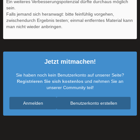
Ein weiteres Verbesserungspotenzial dürfte durchaus möglich
sein.
Falls jemand sich heranwagt: bitte feinfühlig vorgehen,
zwischendurch Ergebnis testen; einmal entferntes Material kann
man nicht wieder anbringen.
Jetzt mitmachen!
Sie haben noch kein Benutzerkonto auf unserer Seite?
Registrieren Sie sich kostenlos
und nehmen Sie an
unserer Community teil!
Anmelden
Benutzerkonto erstellen