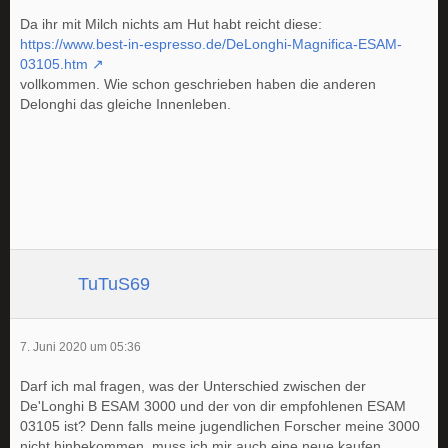
Da ihr mit Milch nichts am Hut habt reicht diese:
https://www.best-in-espresso.de/DeLonghi-Magnifica-ESAM-
03105.htm
vollkommen. Wie schon geschrieben haben die anderen
Delonghi das gleiche Innenleben.
TuTuS69
7. Juni 2020 um 05:36
Darf ich mal fragen, was der Unterschied zwischen der
De'Longhi B ESAM 3000 und der von dir empfohlenen ESAM
03105 ist? Denn falls meine jugendlichen Forscher meine 3000
nicht hinbekommen, muss ich mir auch eine neue kaufen.