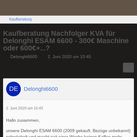
Kaufberatung
Kaufberatung Nachfolger KVA für
Delonghi ESAM 6600 - 300€ Maschine
oder 600€+...?
Delonghi6600
2. Juni 2020 um 10:45
Delonghi6600
2. Juni 2020 um 10:45
Hallo zusammen,
unsere Delonghi ESAM 6600 (2009 gekauft, Bezüge unbekannt)
schwächelt und macht seit einer Woche keinen Kaffee mehr.