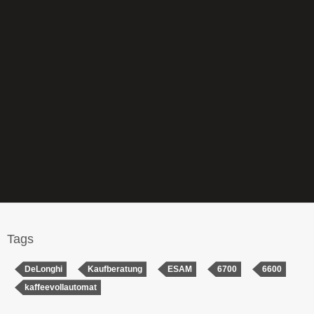
Tags
DeLonghi
Kaufberatung
ESAM
6700
6600
kaffeevollautomat