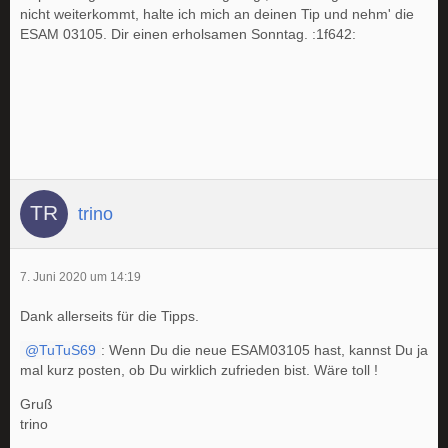
nicht weiterkommt, halte ich mich an deinen Tip und nehm' die
ESAM 03105. Dir einen erholsamen Sonntag. :1f642:
trino
7. Juni 2020 um 14:19
Dank allerseits für die Tipps.
TuTuS69
: Wenn Du die neue ESAM03105 hast, kannst Du ja
mal kurz posten, ob Du wirklich zufrieden bist. Wäre toll !
Gruß
trino