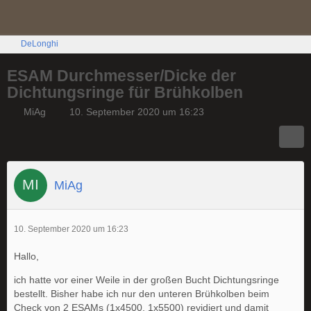
DeLonghi
ESAM Durchmesser/Dicke der
Dichtungsringe für Brühkolben
MiAg
10. September 2020 um 16:23
MiAg
10. September 2020 um 16:23
Hallo,
ich hatte vor einer Weile in der großen Bucht Dichtungsringe
bestellt. Bisher habe ich nur den unteren Brühkolben beim
Check von 2 ESAMs (1x4500, 1x5500) revidiert und damit