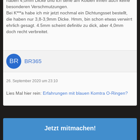
haben 4,0mm Dicke und ich sehe am Kolben innen auch keine
besonderen Verschmutzungen.
Bei K***a habe ich mir jetzt nochmal ein Dichtungsset bestellt,
die haben nur 3,8-3,9mm Dicke. Hmm, bin schon etwas verwirrt
ehrlich gesagt. 4.5mm scheint definitiv zu dick, aber 4,0mm
doch recht verbreitet.
BR365
26. September 2020 um 23:10
Lies Mal hier rein:
Erfahrungen mit blauen Komtra O-Ringen?
Jetzt mitmachen!