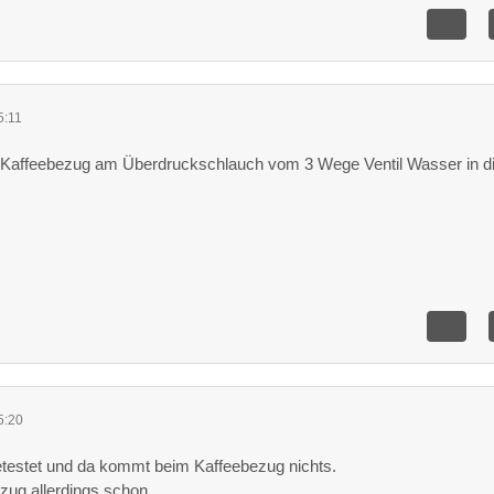
5:11
 Kaffeebezug am Überdruckschlauch vom 3 Wege Ventil Wasser in d
5:20
etestet und da kommt beim Kaffeebezug nichts.
ug allerdings schon.