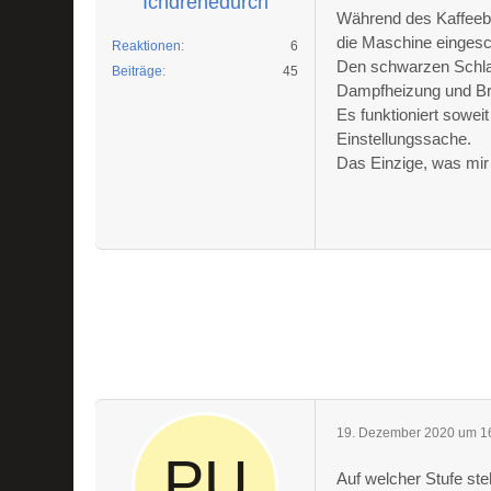
Ichdrehedurch
Während des Kaffeeb
die Maschine eingesch
Reaktionen
6
Den schwarzen Schlau
Beiträge
45
Dampfheizung und Br
Es funktioniert soweit
Einstellungssache.
Das Einzige, was mir n
19. Dezember 2020 um 1
Auf welcher Stufe st