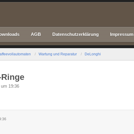
ownloads
AGB
Datenschutzerklärung
Impressum
affeevollautomaten
Wartung und Reparatur
DeLonghi
-Ringe
 um 19:36
9:36