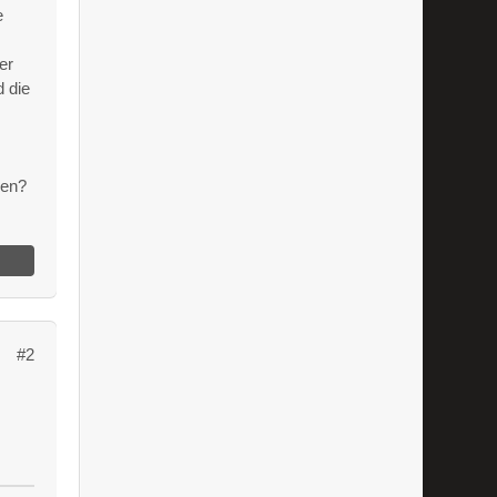
e
er
d die
men?
#2