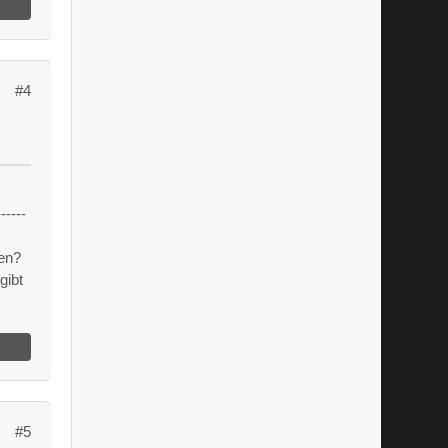
#4
------
en?
gibt
#5