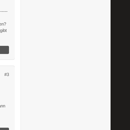
------
en?
gibt
#3
ann