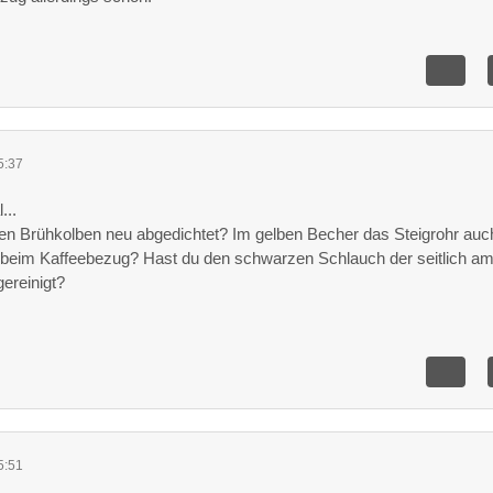
5:37
...
en Brühkolben neu abgedichtet? Im gelben Becher das Steigrohr auc
 beim Kaffeebezug? Hast du den schwarzen Schlauch der seitlich a
ereinigt?
5:51