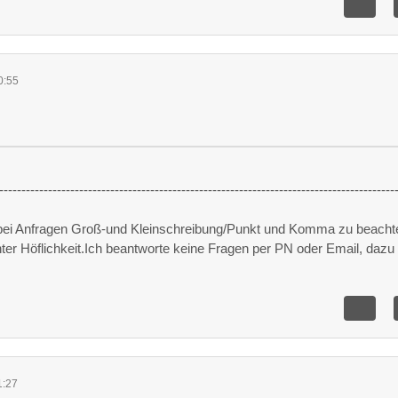
0:55
-----------------------------------------------------------------------------------------
 bei Anfragen Groß-und Kleinschreibung/Punkt und Komma zu beacht
unter Höflichkeit.Ich beantworte keine Fragen per PN oder Email, dazu 
1:27