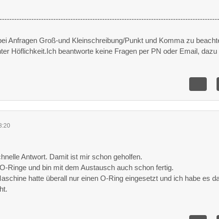
-----------------------------------------------------------------------------------------
 bei Anfragen Groß-und Kleinschreibung/Punkt und Komma zu beacht
unter Höflichkeit.Ich beantworte keine Fragen per PN oder Email, dazu 
8:20
chnelle Antwort. Damit ist mir schon geholfen.
 O-Ringe und bin mit dem Austausch auch schon fertig.
aschine hatte überall nur einen O-Ring eingesetzt und ich habe es d
ht.