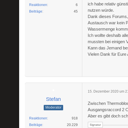
ich habe relativ güns
Reaktionen
6
nutzen würde.
Beiträge
45
Dank dieses Forums, 
Austausch war kein Pr
Wassermenge kommt mi
Ich wollte deshalb al
mussten bei einigen
Kann das Jemand bes
Vielen Dank für Eure 
15. Dezember 2020 um 2
Stefan
Zwischen Thermobloc
Moderator
Ausgangsraccord 2 O
Aber es gibt doch sch
Reaktionen
918
Beiträge
20.229