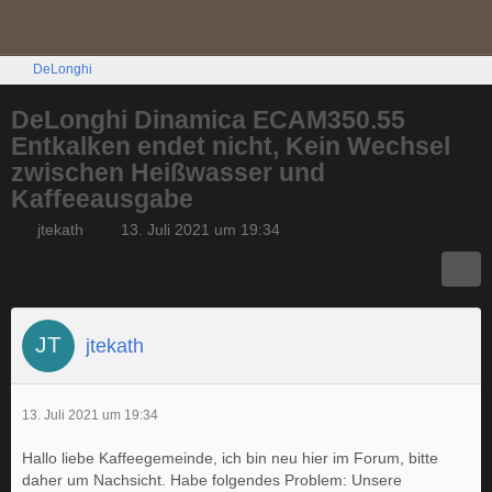
DeLonghi
DeLonghi Dinamica ECAM350.55
Entkalken endet nicht, Kein Wechsel
zwischen Heißwasser und
Kaffeeausgabe
jtekath
13. Juli 2021 um 19:34
jtekath
13. Juli 2021 um 19:34
Hallo liebe Kaffeegemeinde, ich bin neu hier im Forum, bitte
daher um Nachsicht. Habe folgendes Problem: Unsere