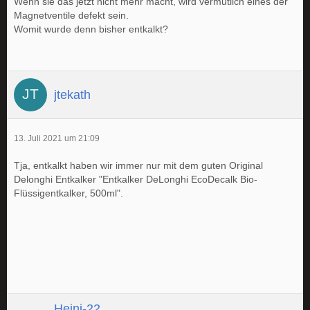
Wenn sie das jetzt nicht mehr macht, wird vermutlich eines der
Magnetventile defekt sein.
Womit wurde denn bisher entkalkt?
jtekath
13. Juli 2021 um 21:09
Tja, entkalkt haben wir immer nur mit dem guten Original
Delonghi Entkalker "Entkalker DeLonghi EcoDecalk Bio-
Flüssigentkalker, 500ml".
Heini-22