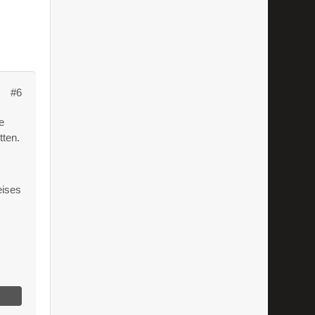
#6
e
tten.
eises