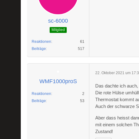
sc-6000
Mitglied
Reaktionen
61
Beiträge
517
22. Oktober 2021 um 17:
WMF1000proS
Das dachte ich auch, 
Die rote Hülse umhül
Reaktionen
2
Thermostat kommt auf
Beiträge
53
Auch der schwarze Sti
Aber dass heisst dan
mit einem solchen Th
Zustand!