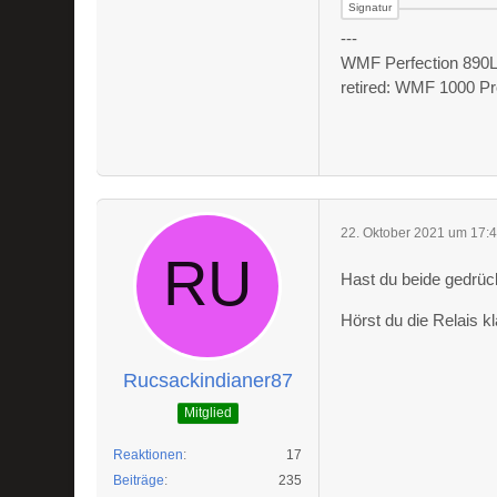
---
WMF Perfection 890L 
retired: WMF 1000 Pr
22. Oktober 2021 um 17:
Hast du beide gedrüc
Hörst du die Relais k
Rucsackindianer87
Mitglied
Reaktionen
17
Beiträge
235