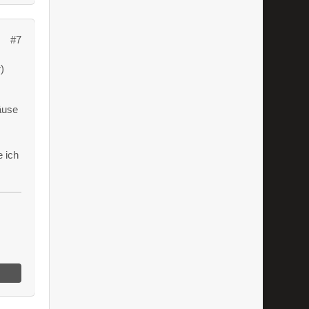
#7
)
äuse
e ich