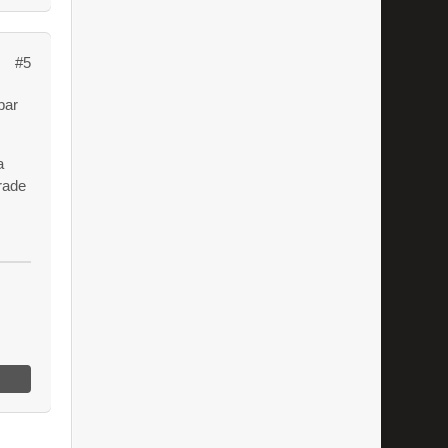
#5
bar
a
erade