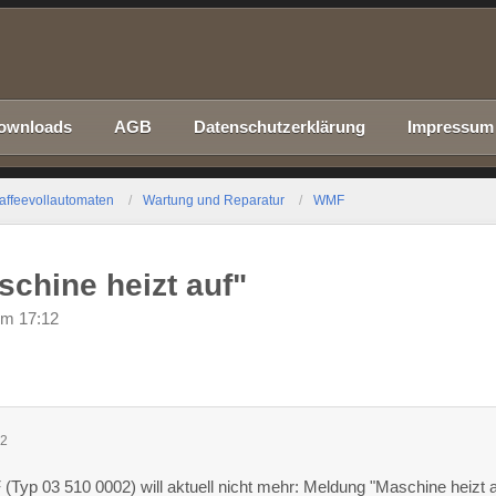
ownloads
AGB
Datenschutzerklärung
Impressum
affeevollautomaten
Wartung und Reparatur
WMF
chine heizt auf"
um 17:12
12
Typ 03 510 0002) will aktuell nicht mehr: Meldung "Maschine heizt a