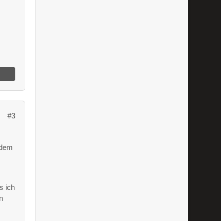
#3
 dem
s ich
n