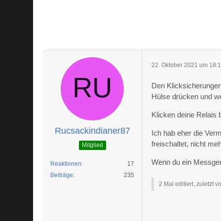
22. Oktober 2021 um 18:
Den Klicksicherungen 
Hülse drücken und we
Klicken deine Relais
Rucsackindianer87
Ich hab eher die Ver
freischaltet, nicht meh
Mitglied
Wenn du ein Messgerä
Reaktionen
17
Beiträge
235
2 Mal editiert, zuletzt 