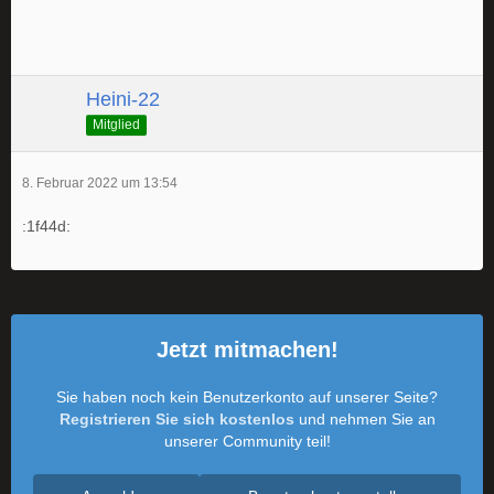
Heini-22
Mitglied
8. Februar 2022 um 13:54
:1f44d:
Jetzt mitmachen!
Sie haben noch kein Benutzerkonto auf unserer Seite?
Registrieren Sie sich kostenlos
und nehmen Sie an
unserer Community teil!