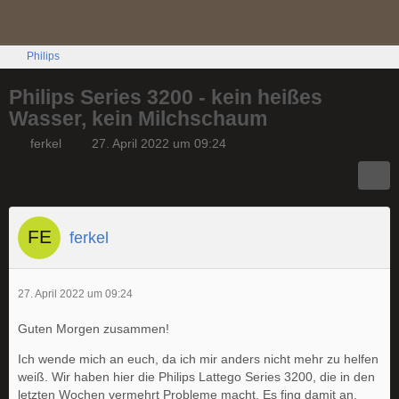
Philips
Philips Series 3200 - kein heißes
Wasser, kein Milchschaum
ferkel
27. April 2022 um 09:24
ferkel
27. April 2022 um 09:24
Guten Morgen zusammen!
Ich wende mich an euch, da ich mir anders nicht mehr zu helfen
weiß. Wir haben hier die Philips Lattego Series 3200, die in den
letzten Wochen vermehrt Probleme macht. Es fing damit an,