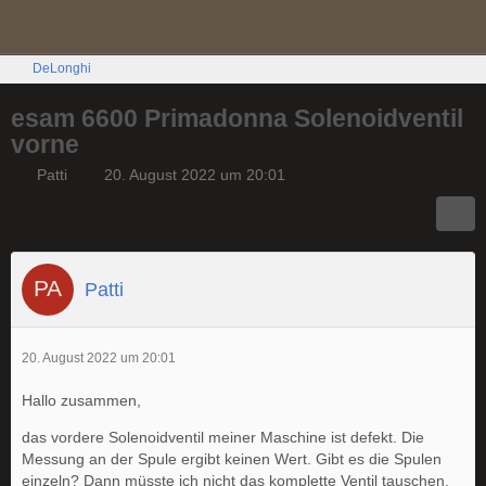
DeLonghi
esam 6600 Primadonna Solenoidventil
vorne
Patti
20. August 2022 um 20:01
Patti
20. August 2022 um 20:01
Hallo zusammen,
das vordere Solenoidventil meiner Maschine ist defekt. Die
Messung an der Spule ergibt keinen Wert. Gibt es die Spulen
einzeln? Dann müsste ich nicht das komplette Ventil tauschen.