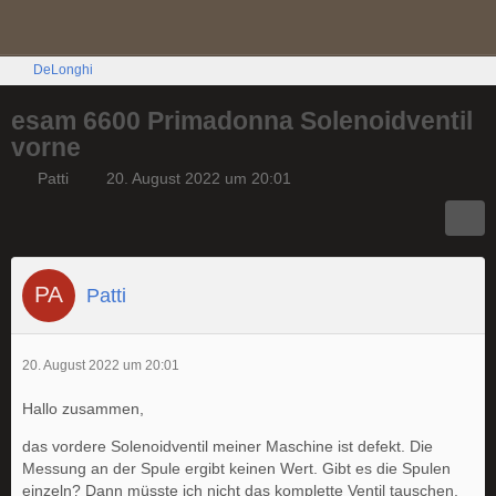
DeLonghi
esam 6600 Primadonna Solenoidventil
vorne
Patti
20. August 2022 um 20:01
Patti
20. August 2022 um 20:01
Hallo zusammen,
das vordere Solenoidventil meiner Maschine ist defekt. Die
Messung an der Spule ergibt keinen Wert. Gibt es die Spulen
einzeln? Dann müsste ich nicht das komplette Ventil tauschen.