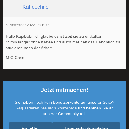
Kaffeechris
6. November 2022 um 19:09
Hallo KajaBoLi, ich glaube es ist Zeit sie zu entkalken.
45min länger ohne Kaffee und auch mal Zeit das Handbuch zu
studieren nach der Arbeit.
MfG Chris
Jetzt mitmachen!
Sie haben noch kein Benutzerkonto auf unserer Seite?
Registrieren Sie sich kostenlos
und nehmen Sie an
unserer Community teil!
Anmelden
Benutzerkonto erstellen