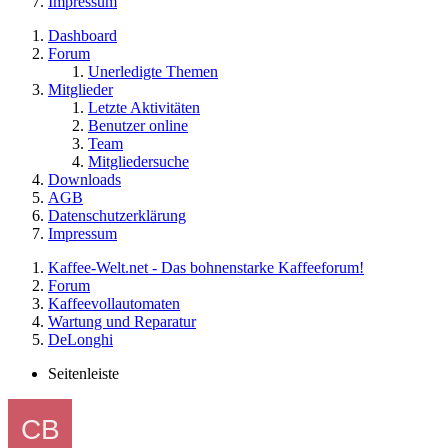
Impressum
Dashboard
Forum
Unerledigte Themen
Mitglieder
Letzte Aktivitäten
Benutzer online
Team
Mitgliedersuche
Downloads
AGB
Datenschutzerklärung
Impressum
Kaffee-Welt.net - Das bohnenstarke Kaffeeforum!
Forum
Kaffeevollautomaten
Wartung und Reparatur
DeLonghi
Seitenleiste