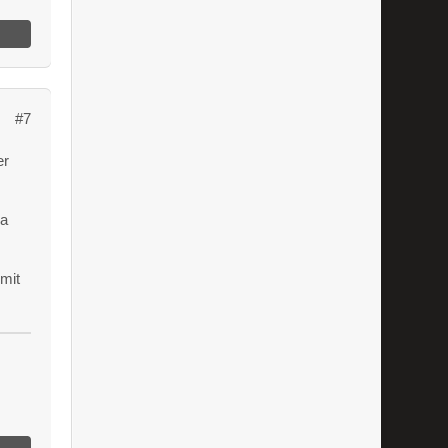
#7
er
da
 mit