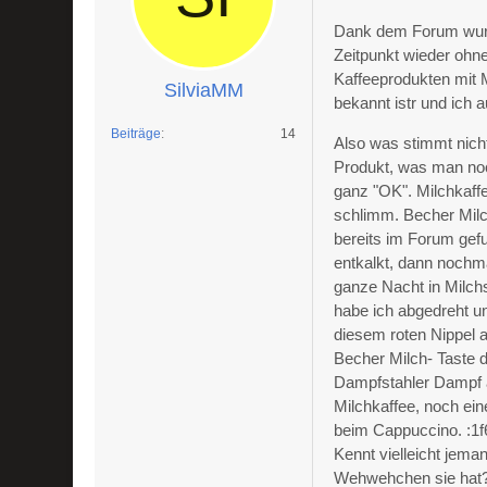
Dank dem Forum wurde
Zeitpunkt wieder ohn
Kaffeeprodukten mit M
SilviaMM
bekannt istr und ich
Beiträge
14
Also was stimmt nicht
Produkt, was man noc
ganz "OK". Milchkaffe
schlimm. Becher Milc
bereits im Forum gef
entkalkt, dann nochma
ganze Nacht in Milch
habe ich abgedreht u
diesem roten Nippel 
Becher Milch- Taste d
Dampfstahler Dampf a
Milchkaffee, noch ei
beim Cappuccino. :1
Kennt vielleicht jem
Wehwehchen sie hat? 