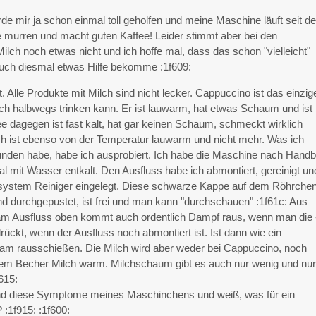
 mir ja schon einmal toll geholfen und meine Maschine läuft seit d
e murren und macht guten Kaffee! Leider stimmt aber bei den
ilch noch etwas nicht und ich hoffe mal, dass das schon "vielleicht"
 auch diesmal etwas Hilfe bekomme :1f609:
. Alle Produkte mit Milch sind nicht lecker. Cappuccino ist das einzig
h halbwegs trinken kann. Er ist lauwarm, hat etwas Schaum und ist
e dagegen ist fast kalt, hat gar keinen Schaum, schmeckt wirklich
h ist ebenso von der Temperatur lauwarm und nicht mehr. Was ich
unden habe, habe ich ausprobiert. Ich habe die Maschine nach Hand
l mit Wasser entkalt. Den Ausfluss habe ich abmontiert, gereinigt un
system Reiniger eingelegt. Diese schwarze Kappe auf dem Röhrche
nd durchgepustet, ist frei und man kann "durchschauen" :1f61c: Aus
am Ausfluss oben kommt auch ordentlich Dampf raus, wenn man die 
rückt, wenn der Ausfluss noch abmontiert ist. Ist dann wie ein
m rausschießen. Die Milch wird aber weder bei Cappuccino, noch
nem Becher Milch warm. Milchschaum gibt es auch nur wenig und nu
f615:
and diese Symptome meines Maschinchens und weiß, was für ein
:1f915: :1f600: