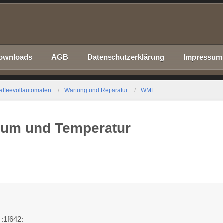
ownloads
AGB
Datenschutzerklärung
Impressum
affeevollautomaten
Wartung und Reparatur
WMF
um und Temperatur
 :1f642: