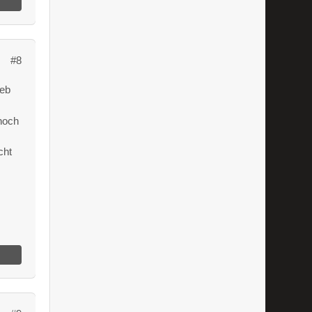
#8
ieb
 noch
cht