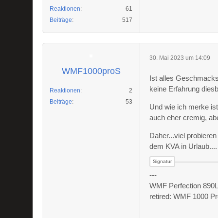
Reaktionen
61
Beiträge
517
30. Mai 2023 um 14:09
WMF1000proS
Ist alles Geschmacksa
keine Erfahrung diesb
Reaktionen
2
Beiträge
53
Und wie ich merke i
auch eher cremig, aber
Daher...viel probieren
dem KVA in Urlaub....
---
WMF Perfection 890L 
retired: WMF 1000 Pr