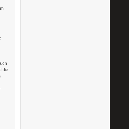
em
e
buch
d die
n
-
r