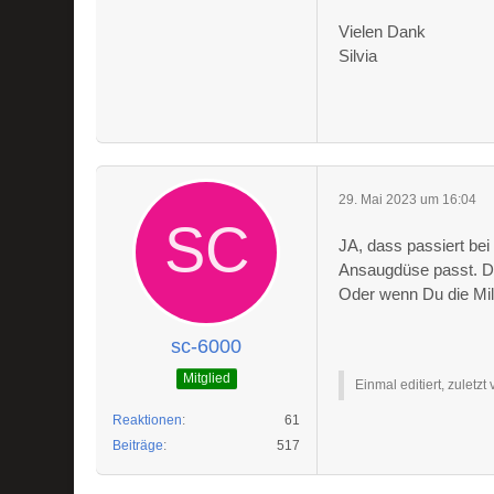
Vielen Dank
Silvia
29. Mai 2023 um 16:04
JA, dass passiert be
Ansaugdüse passt. Die
Oder wenn Du die Mil
sc-6000
Mitglied
Einmal editiert, zuletzt
Reaktionen
61
Beiträge
517