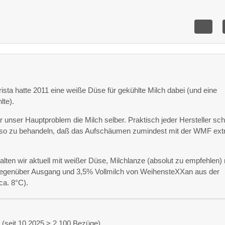
sta hatte 2011 eine weiße Düse für gekühlte Milch dabei (und eine
lte).
ar unser Hauptproblem die Milch selber. Praktisch jeder Hersteller sch
le so zu behandeln, daß das Aufschäumen zumindest mit der WMF ex
lten wir aktuell mit weißer Düse, Milchlanze (absolut zu empfehlen) 
gegenüber Ausgang und 3,5% Vollmilch von WeihensteXXan aus der
ca. 8°C).
(seit 10.2025 > 2.100 Bezüge)