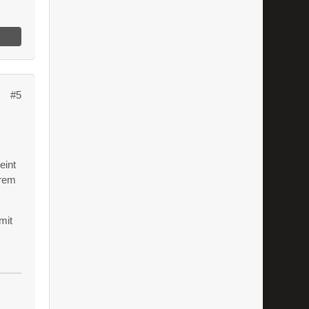
#5
eint
trem
mit