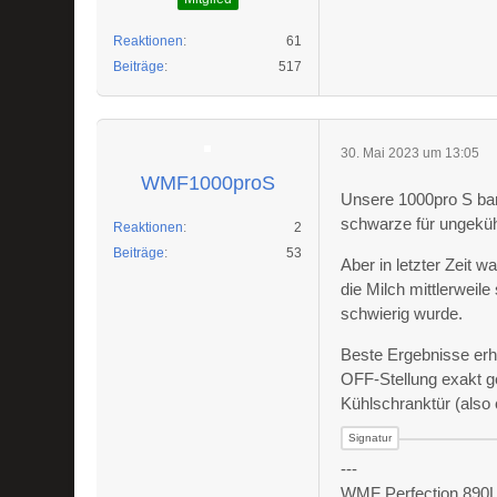
Reaktionen
61
Beiträge
517
30. Mai 2023 um 13:05
WMF1000proS
Unsere 1000pro S bari
schwarze für ungeküh
Reaktionen
2
Beiträge
53
Aber in letzter Zeit w
die Milch mittlerwei
schwierig wurde.
Beste Ergebnisse erha
OFF-Stellung exakt 
Kühlschranktür (also 
---
WMF Perfection 890L 