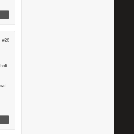
#28
halt
nal