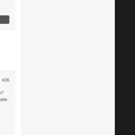
#26
n?
atte.