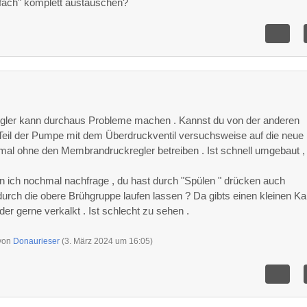
nfach" komplett austauschen?
ler kann durchaus Probleme machen . Kannst du von der anderen
eil der Pumpe mit dem Überdruckventil versuchsweise auf die neue
al ohne den Membrandruckregler betreiben . Ist schnell umgebaut , 
nn ich nochmal nachfrage , du hast durch "Spülen " drücken auch
urch die obere Brühgruppe laufen lassen ? Da gibts einen kleinen Ka
der gerne verkalkt . Ist schlecht zu sehen .
 von
Donaurieser
(
3. März 2024 um 16:05
)