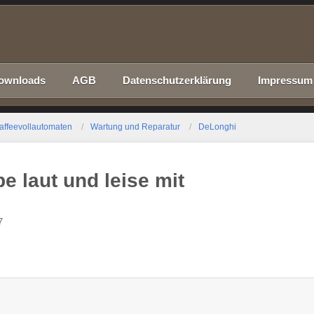
ownloads
AGB
Datenschutzerklärung
Impressum
affeevollautomaten
Wartung und Reparatur
DeLonghi
 laut und leise mit
7