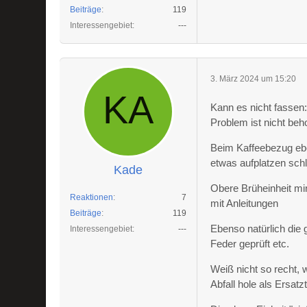
Beiträge
119
Interessengebiet
---
3. März 2024 um 15:20
Kann es nicht fassen
Problem ist nicht beh
Beim Kaffeebezug ebe
etwas aufplatzen schla
Kade
Obere Brüheinheit min
Reaktionen
7
mit Anleitungen
Beiträge
119
Ebenso natürlich die 
Interessengebiet
---
Feder geprüft etc.
Weiß nicht so recht, 
Abfall hole als Ersatzt