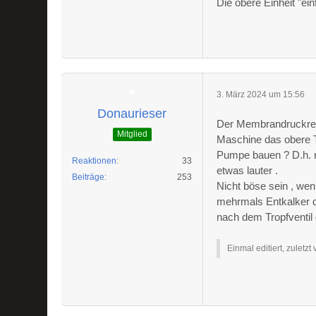
Die obere Einheit "ei
3. März 2024 um 15:56
Donaurieser
Der Membrandruckreg
Mitglied
Maschine das obere T
Pumpe bauen ? D.h. m
Reaktionen
33
etwas lauter .
Beiträge
253
Nicht böse sein , we
mehrmals Entkalker d
nach dem Tropfventil 
Einmal editiert, zuletzt