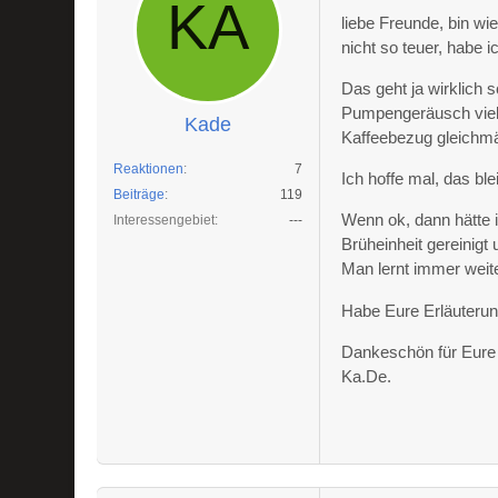
liebe Freunde, bin w
nicht so teuer, habe 
Das geht ja wirklich 
Pumpengeräusch vielle
Kade
Kaffeebezug gleichmä
Reaktionen
7
Ich hoffe mal, das ble
Beiträge
119
Wenn ok, dann hätte i
Interessengebiet
---
Brüheinheit gereinigt 
Man lernt immer weit
Habe Eure Erläuterun
Dankeschön für Eure 
Ka.De.