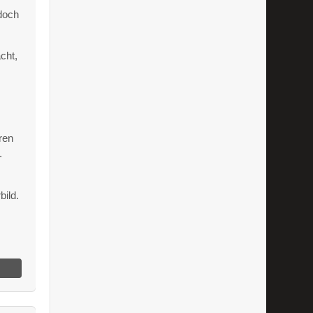
doch
cht,
ren
.
bild.