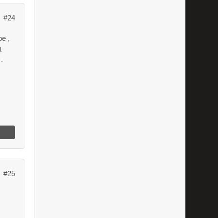
#24
be ,
t
.
#25