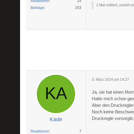
Reaktionen
33
2 Mal editiert, zuletzt 
Beiträge
253
3. März 2024 um 14:27
Ja, sie hat einen Me
Hatte mich schon gewu
Aber den Druckregler 
Noch keine Beschwer
Druckregle vorsorgl
Kade
Reaktionen
7