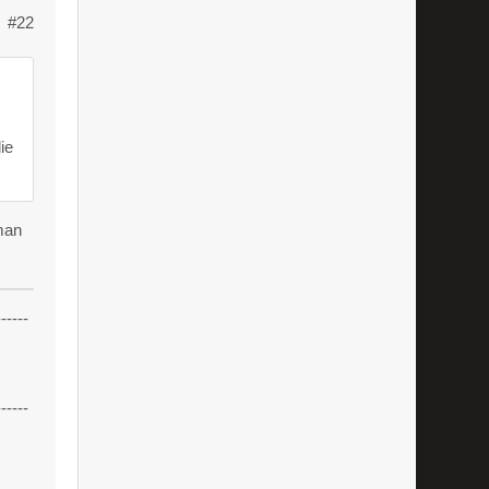
#22
ie
 man
------
------