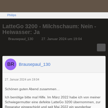
Philips
LatteGo 3200 - Milchschaum: Nein -
Heiwasser: Ja
Brausepaul_130
27. Januar 2024 um 19:04
Brausepaul_130
27. Januar 2024 um 19:04
Schönen guten Abend zusammen…
Ich benötige bitte mal Hilfe. Im März 2022 habe ich von meiner
Schwiegermutter eine defekte LatteGo 3200 übernommen, zur
Reparatur eingeschickt und seit Mai 2022 ein wunderbar