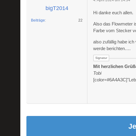
bigT2014
Hi danke euch allen.
Beiträge
22
Also das Flowmeter i
Farbe vom Stecker v
also zufällig habe ic
werde berichten….
Mit herzlichen Grü
Tobi
[color=#6A4A3C]"Leben
Je