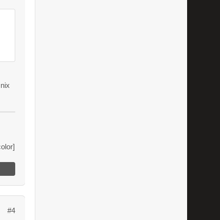
 nix
olor]
#4