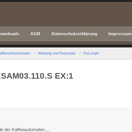
ownloads
AGB
Datenschutzerklärung
Impressum
affeevollautomaten
Wartung und Reparatur
DeLonghi
ESAM03.110.S EX:1
 der Kaffeeautomaten....