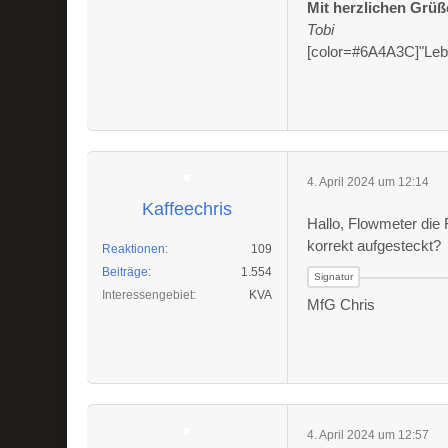
Mit herzlichen Grü
Tobi
[color=#6A4A3C]"Leben
4. April 2024 um 12:14
Kaffeechris
Hallo, Flowmeter die
korrekt aufgesteckt?
Reaktionen
109
Beiträge
1.554
Interessengebiet
KVA
MfG Chris
4. April 2024 um 12:57