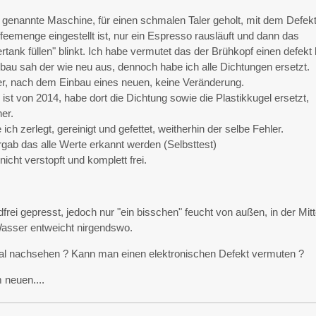
 genannte Maschine, für einen schmalen Taler geholt, mit dem Defekt
ffeemenge eingestellt ist, nur ein Espresso rausläuft und dann das
ank füllen" blinkt. Ich habe vermutet das der Brühkopf einen defekt 
au sah der wie neu aus, dennoch habe ich alle Dichtungen ersetzt.
r, nach dem Einbau eines neuen, keine Veränderung.
ist von 2014, habe dort die Dichtung sowie die Plastikkugel ersetzt,
her.
ch zerlegt, gereinigt und gefettet, weitherhin der selbe Fehler.
ergab das alle Werte erkannt werden (Selbsttest)
 nicht verstopft und komplett frei.
frei gepresst, jedoch nur "ein bisschen" feucht von außen, in der Mit
Wasser entweicht nirgendswo.
al nachsehen ? Kann man einen elektronischen Defekt vermuten ?
 neuen....