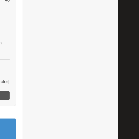
e
h
olor]