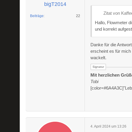
bigT2014
Zitat von Kaffe
Beiträge
22
Hallo, Flowmeter d
und korrekt aufges
Danke für die Antwor
erscheint es für mich 
wackelt.
Mit herzlichen Grü
Tobi
[color=#6A4A3C]"Leben
4. April 2024 um 13:26