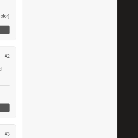
olor]
#2
d
#3