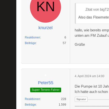
Zitat von bigT
Also das Flowmeter
knurzel
hallo, wie bereits emp
unten am FM Zulauf 
Reaktionen
6
Beiträge
57
Grüße
4. April 2024 um 14:00
Peter55
Die Pumpe ist 10 Jahr
Super-Tenere-Fahrer
Ich hatte auch schon e
Reaktionen
228
Beiträge
1.599
----------------------------