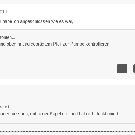
2014
 habe ich angeschlossen wie es war,
fohlen...
und oben mit aufgeprägtem Pfeil zur Pumpe
kontrollieren
e alt.
inen Versuch, mit neuer Kugel etc. und hat nicht funktioniert.
-----------------------------------------------------------------------------------------