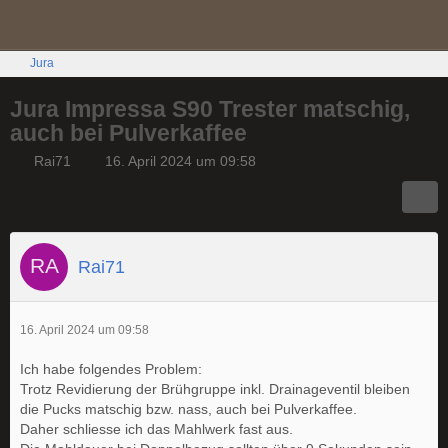
Jura
Jura Impressa S90 Trester matschig,
auch bei Pulverkaffee
Rai71
16. April 2024 um 09:58
Rai71
16. April 2024 um 09:58
Ich habe folgendes Problem:
Trotz Revidierung der Brühgruppe inkl. Drainageventil bleiben
die Pucks matschig bzw. nass, auch bei Pulverkaffee.
Daher schliesse ich das Mahlwerk fast aus.