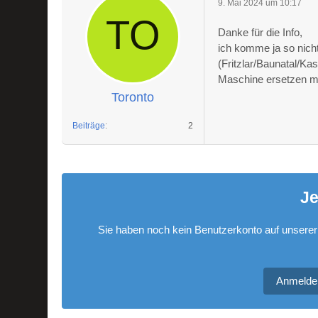
9. Mai 2024 um 10:17
Danke für die Info,
ich komme ja so nich
(Fritzlar/Baunatal/Ka
Maschine ersetzen 
Toronto
Beiträge
2
Je
Sie haben noch kein Benutzerkonto auf unserer
Anmelde