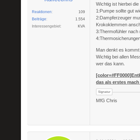
Wichtig ist hierbei d
1:Pumpe sollte gut wi
Reaktionen
109
2:Dampferzeuger muss
Beiträge
1.554
Krokoklemmen ansch
Interessengebiet
KVA
3:Thermofühler nach m
4:Thermosicherungen
Man denkt es kommt g
Wichtig bei allen Me
wer das kann.
[color=#FF0000]Entk
das als erstes mach 
MfG Chris