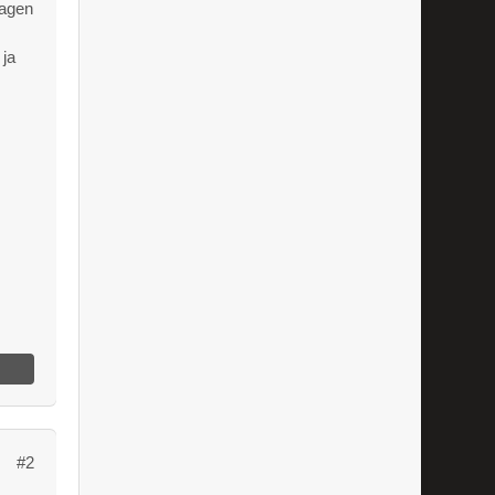
sagen
 ja
#2