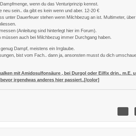
ie Dampfmenge, wenn du das Venturiprinzip kennst.
e neu sein.. da gibt es kein wenn und aber. 12-20 €
 unter Dauerfeuer stehen wenn Milchbezug an ist. Multimeter, über
liessen.
essen (Anleitung sind hinterlegt hier im Forum).
 müssen auch bei Milchbezug immer Durchgang haben.
enug Dampf, meistens ein Irrglaube.
ssungen, bist vom Fach.. dann ja, ansonsten musst du dich umschau
alken mit Amidosulfonsäure , bei Durgol oder Eilfix drin.. m.E. 
bevor irgendwas anderes hier passiert..[/color]