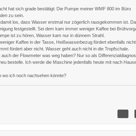
acht hat sich grade bestätigt: Die Pumpe meiner WMF 800 im Büro
den zu sein.
 damit los, dass Wasser erstmal nur zögerlich rausgekommen ist. D
inigung festgestellt. Sei dem kam immer weniger Kaffee bei Brühvorg
pe ist zu hören, Wasser kam nur in dünnem Strahl.
eniger Kaffee in der Tasse, Heißwasserbezug fördert ebenfalls nicht
t fördert aber nicht. Wasser geht auch nicht in die Tropfschale.
ht auch der Flowmeter was weg haben? Nur so als Differenzialdiagnos
neu bestelle. Ich werde die Maschine jedenfalls heute mit nach Haus
p wo ich noch nachsehen könnte?