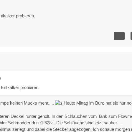
tkalker probieren.
m
 Entkalker probieren.
umpe keinen Mucks mehr.....
Heute Mittag im Büro hat sie nur n
nteren Deckel runter geholt. In den Schläuchen vom Tank zum Flowm
er Schmodder drin :1f628: . Die Schläuche sind jetzt sauber.....
einmal zerlegt und dabei die Stecker abgezogen. Ich schaue morgen