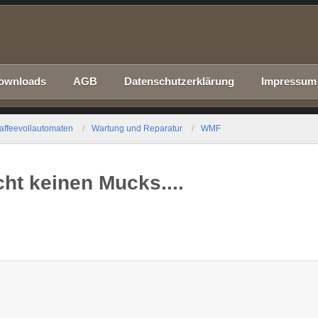
ownloads
AGB
Datenschutzerklärung
Impressum
affeevollautomaten
Wartung und Reparatur
WMF
t keinen Mucks....