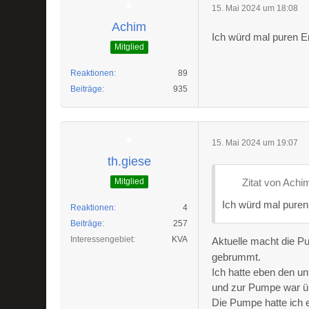
15. Mai 2024 um 18:08
Achim
Ich würd mal puren En
Mitglied
Reaktionen
89
Beiträge
935
15. Mai 2024 um 19:07
th.giese
Mitglied
Zitat von Achi
Ich würd mal puren
Reaktionen
4
Beiträge
257
Interessengebiet
KVA
Aktuelle macht die P
gebrummt.
Ich hatte eben den u
und zur Pumpe war übl
Die Pumpe hatte ich 