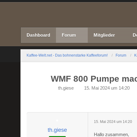
Dashboard
Forum
Mitglieder
D
Kaffee-Welt.net - Das bohnenstarke Kaffeeforum!
Forum
K
WMF 800 Pumpe mach
th.giese
15. Mai 2024 um 14:20
15. Mai 2024 um 14:20
th.giese
Hallo zusammen,