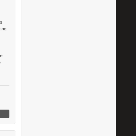
as
ang.
e,
e