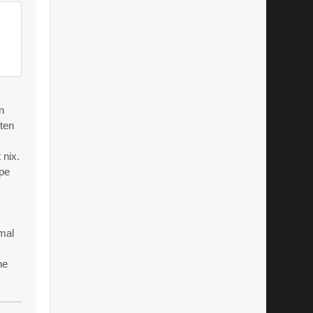
n
ten
 nix.
ppe
mal
ne