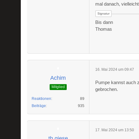
mal danach, vielleicht
Bis dann
Thomas
16. Mai 2024 um 09:47
Achim
Pumpe kannst auch ze
Mitglied
gebrochen.
Reaktionen
89
Beiträge
935
17. Mai 2024 um 13:50
th.giese