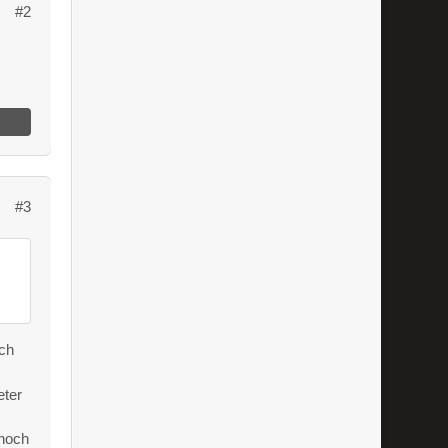
#2
#3
och
eter
 noch