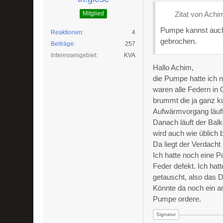
Mitglied
Zitat von Achi
Pumpe kannst auch 
Reaktionen
4
gebrochen.
Beiträge
257
Interessengebiet
KVA
Hallo Achim,
die Pumpe hatte ich 
waren alle Federn i
brummt die ja ganz k
Aufwärmvorgang läuft
Danach läuft der Bal
wird auch wie üblich 
Da liegt der Verdacht
Ich hatte noch eine 
Feder defekt. Ich ha
getauscht, also das 
Könnte da noch ein an
Pumpe ordere.