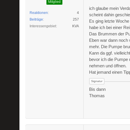
Mitglied
ich glaube mein Verd
Reaktionen
4
scheint dahin geschie
Beiträge
257
Es ging letzte Woche
Interessengebiet
KVA
habe ich bei einer Re
Das Brummen der Pum
Eben war dann noch w
mehr. Die Pumpe brumm
Kann da ggf. vielleic
bevor ich die Pumpe 
nehmen und öffnen.
Hat jemand einen Tip
Bis dann
Thomas