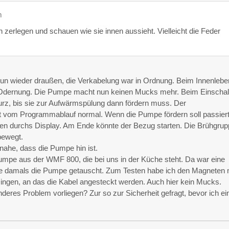
m
zerlegen und schauen wie sie innen aussieht. Vielleicht die Feder
nun wieder draußen, die Verkabelung war in Ordnung. Beim Innenlebe
n Odernung. Die Pumpe macht nun keinen Mucks mehr. Beim Einschal
urz, bis sie zur Aufwärmspülung dann fördern muss. Der
 vom Programmablauf normal. Wenn die Pumpe fördern soll passiert
ken durchs Display. Am Ende könnte der Bezug starten. Die Brühgru
bewegt.
 nahe, dass die Pumpe hin ist.
Pumpe aus der WMF 800, die bei uns in der Küche steht. Da war eine
tte damals die Pumpe getauscht. Zum Testen habe ich den Magneten 
Dingen, an das die Kabel angesteckt werden. Auch hier kein Mucks.
deres Problem vorliegen? Zur so zur Sicherheit gefragt, bevor ich ei