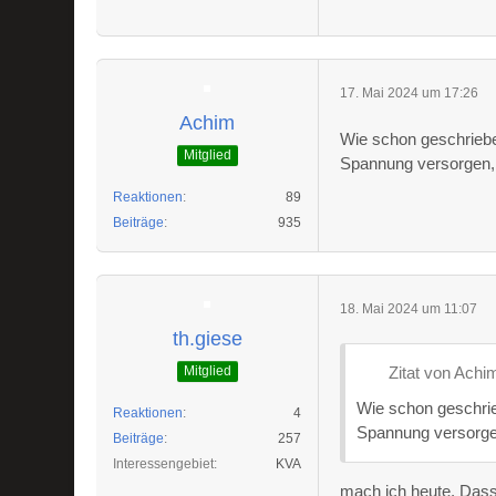
17. Mai 2024 um 17:26
Achim
Wie schon geschriebe
Mitglied
Spannung versorgen, 
Reaktionen
89
Beiträge
935
18. Mai 2024 um 11:07
th.giese
Mitglied
Zitat von Achi
Wie schon geschrie
Reaktionen
4
Spannung versorge
Beiträge
257
Interessengebiet
KVA
mach ich heute. Dass 