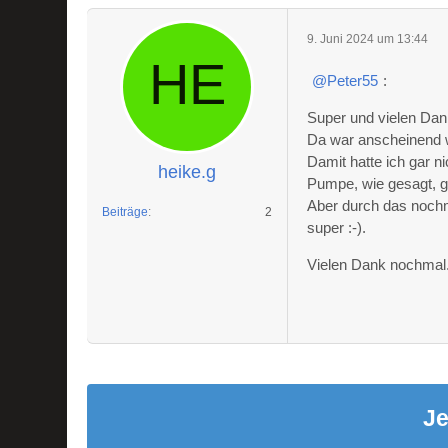
9. Juni 2024 um 13:44
Peter55
:
Super und vielen Dank
Da war anscheinend w
Damit hatte ich gar n
heike.g
Pumpe, wie gesagt, 
Aber durch das nochma
Beiträge
2
super :-).
Vielen Dank nochmal
Je