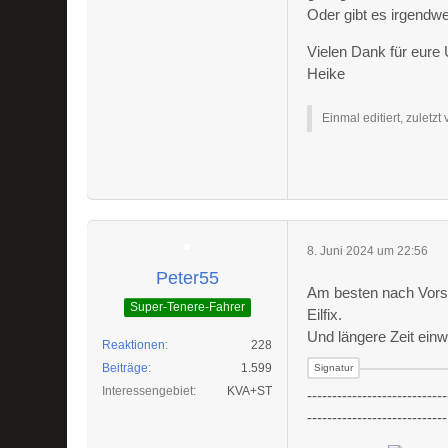
Oder gibt es irgendwe
Vielen Dank für eure 
Heike
Einmal editiert, zuletzt
8. Juni 2024 um 22:56
Peter55
Am besten nach Vorsc
Super-Tenere-Fahrer
Eilfix.
Und längere Zeit einw
Reaktionen
228
Beiträge
1.599
Interessengebiet
KVA+ST
----------------------------
----------------------------