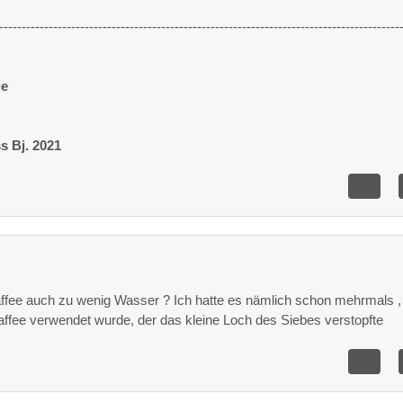
-----------------------------------------------------------------------------------------
ge
ss
Bj. 2021
fee auch zu wenig Wasser ? Ich hatte es nämlich schon mehrmals ,
affee verwendet wurde, der das kleine Loch des Siebes verstopfte