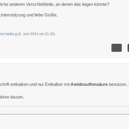
lche anderen Verschleißteile, an denen das liegen könnte?
Unterstützung und liebe Grüße,
 von
heike.g
(
8. Juni 2024 um 21:45
)
hrift entkalken und nur Entkalker mit
Amidosulfonsäure
benutzen, 
irken lassen.
-----------------------------------------------------------------------------------------