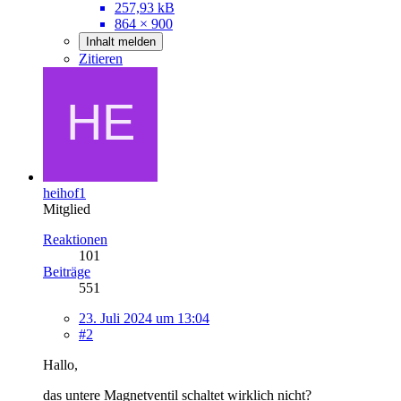
257,93 kB
864 × 900
Inhalt melden
Zitieren
heihof1
Mitglied
Reaktionen
101
Beiträge
551
23. Juli 2024 um 13:04
#2
Hallo,
das untere Magnetventil schaltet wirklich nicht?