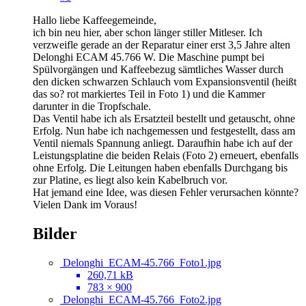
Hallo liebe Kaffeegemeinde,
ich bin neu hier, aber schon länger stiller Mitleser. Ich
verzweifle gerade an der Reparatur einer erst 3,5 Jahre alten
Delonghi ECAM 45.766 W. Die Maschine pumpt bei
Spülvorgängen und Kaffeebezug sämtliches Wasser durch
den dicken schwarzen Schlauch vom Expansionsventil (heißt
das so? rot markiertes Teil in Foto 1) und die Kammer
darunter in die Tropfschale.
Das Ventil habe ich als Ersatzteil bestellt und getauscht, ohne
Erfolg. Nun habe ich nachgemessen und festgestellt, dass am
Ventil niemals Spannung anliegt. Daraufhin habe ich auf der
Leistungsplatine die beiden Relais (Foto 2) erneuert, ebenfalls
ohne Erfolg. Die Leitungen haben ebenfalls Durchgang bis
zur Platine, es liegt also kein Kabelbruch vor.
Hat jemand eine Idee, was diesen Fehler verursachen könnte?
Vielen Dank im Voraus!
Bilder
Delonghi_ECAM-45.766_Foto1.jpg
260,71 kB
783 × 900
Delonghi_ECAM-45.766_Foto2.jpg