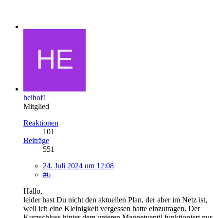
heihof1
Mitglied
Reaktionen
101
Beiträge
551
24. Juli 2024 um 12:08
#6
Hallo,
leider hast Du nicht den aktuellen Plan, der aber im Netz ist,
weil ich eine Kleinigkeit vergessen hatte einzutragen. Der
Kurzschluss hinter dem unteren Magnetventil funktioniert nur