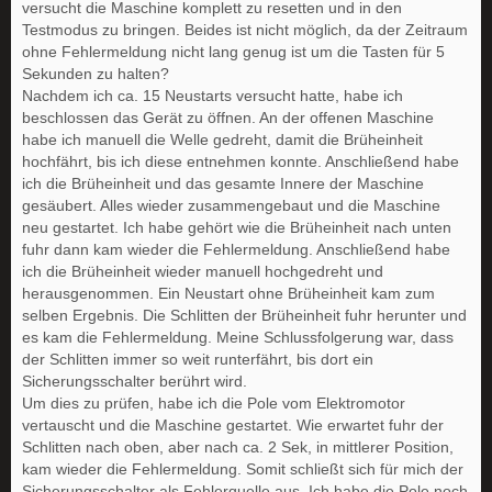
versucht die Maschine komplett zu resetten und in den
Testmodus zu bringen. Beides ist nicht möglich, da der Zeitraum
ohne Fehlermeldung nicht lang genug ist um die Tasten für 5
Sekunden zu halten?
Nachdem ich ca. 15 Neustarts versucht hatte, habe ich
beschlossen das Gerät zu öffnen. An der offenen Maschine
habe ich manuell die Welle gedreht, damit die Brüheinheit
hochfährt, bis ich diese entnehmen konnte. Anschließend habe
ich die Brüheinheit und das gesamte Innere der Maschine
gesäubert. Alles wieder zusammengebaut und die Maschine
neu gestartet. Ich habe gehört wie die Brüheinheit nach unten
fuhr dann kam wieder die Fehlermeldung. Anschließend habe
ich die Brüheinheit wieder manuell hochgedreht und
herausgenommen. Ein Neustart ohne Brüheinheit kam zum
selben Ergebnis. Die Schlitten der Brüheinheit fuhr herunter und
es kam die Fehlermeldung. Meine Schlussfolgerung war, dass
der Schlitten immer so weit runterfährt, bis dort ein
Sicherungsschalter berührt wird.
Um dies zu prüfen, habe ich die Pole vom Elektromotor
vertauscht und die Maschine gestartet. Wie erwartet fuhr der
Schlitten nach oben, aber nach ca. 2 Sek, in mittlerer Position,
kam wieder die Fehlermeldung. Somit schließt sich für mich der
Sicherungsschalter als Fehlerquelle aus. Ich habe die Pole noch