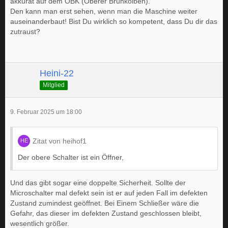
akkurat auf dem OBK (Oberer Brühkolben).
Den kann man erst sehen, wenn man die Maschine weiter
auseinanderbaut! Bist Du wirklich so kompetent, dass Du dir das
zutraust?
Heini-22
Mitglied
9. Februar 2025 um 18:00
Zitat von heihof1
Der obere Schalter ist ein Öffner,
Und das gibt sogar eine doppelte Sicherheit. Sollte der
Microschalter mal defekt sein ist er auf jeden Fall im defekten
Zustand zumindest geöffnet. Bei Einem Schließer wäre die
Gefahr, das dieser im defekten Zustand geschlossen bleibt,
wesentlich größer.