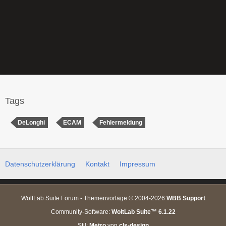
Tags
DeLonghi
ECAM
Fehlermeldung
Datenschutzerklärung
Kontakt
Impressum
WoltLab Suite Forum - Themenvorlage © 2004-2026
WBB Support
Community-Software:
WoltLab Suite™ 6.1.22
Stil:
Metro
von
cls-design