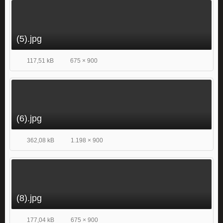
(5).jpg
117,51 kB
675 × 900
(6).jpg
362,08 kB
1.198 × 900
(8).jpg
177,04 kB
675 × 900