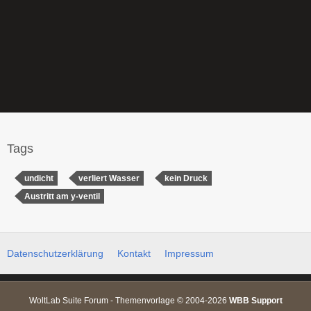
Tags
undicht
verliert Wasser
kein Druck
Austritt am y-ventil
Datenschutzerklärung
Kontakt
Impressum
WoltLab Suite Forum - Themenvorlage © 2004-2026
WBB Support