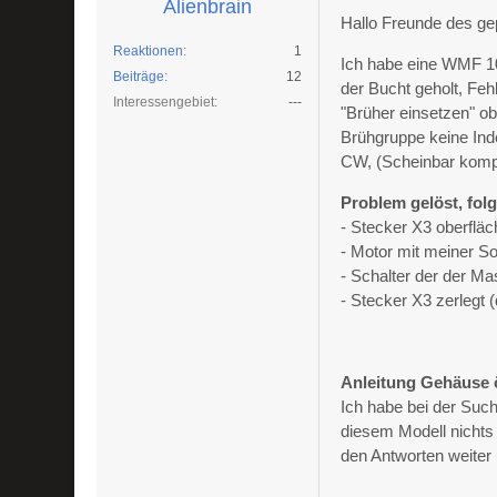
Alienbrain
Hallo Freunde des ge
Reaktionen
1
Ich habe eine WMF 10
Beiträge
12
der Bucht geholt, Fe
Interessengebiet
---
"Brüher einsetzen" ob
Brühgruppe keine Ind
CW, (Scheinbar kompa
Problem gelöst, fol
- Stecker X3 oberfläc
- Motor mit meiner So
- Schalter der der Mas
- Stecker X3 zerlegt 
Anleitung Gehäuse 
Ich habe bei der Such
diesem Modell nichts g
den Antworten weiter