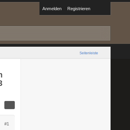
Anmelden
Registrieren
Seitenleiste
n
3
#1