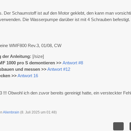
s. Der Schaumstoff ist auf den Motor geklebt, den kann man vorsicht
verwenden. Die Wasserpumpe darüber ist mit 4 Schrauben befestigt.
ist eine WMF800 Rev.3, 01/08, CW
g der Anleitung:
[/size]
F 1000 pro S demontieren >>
Antwort #8
usbauen und messen >>
Antwort #12
hecken >>
Antwort 16
 !!! Obwohl ich den zuvor bereits gereinigt hatte, ein versteckter Feh
von
Alienbrain
(
8. Juli 2025 um 01:48
)