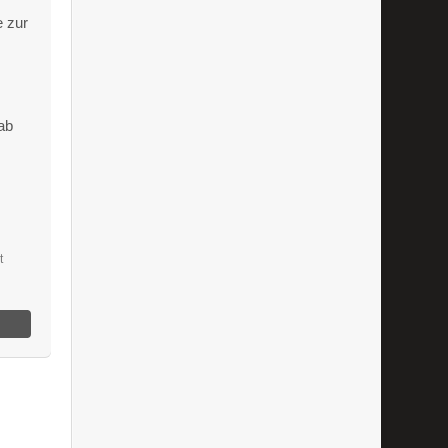
e zur
 ab
t