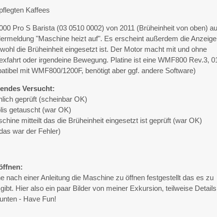
pflegten Kaffees
00 Pro S Barista (03 0510 0002) von 2011 (Brüheinheit von oben) a
hlermeldung "Maschine heizt auf". Es erscheint außerdem die Anzeige
wohl die Brüheinheit eingesetzt ist. Der Motor macht mit und ohne
exfahrt oder irgendeine Bewegung. Platine ist eine WMF800 Rev.3, 0
tibel mit WMF800/1200F, benötigt aber ggf. andere Software)
gendes Versucht:
hlich geprüft (scheinbar OK)
lis getauscht (war OK)
chine mitteilt das die Brüheinheit eingesetzt ist geprüft (war OK)
(das war der Fehler)
öffnen:
e nach einer Anleitung die Maschine zu öffnen festgestellt das es zu
ibt. Hier also ein paar Bilder von meiner Exkursion, teilweise Details
 unten - Have Fun!