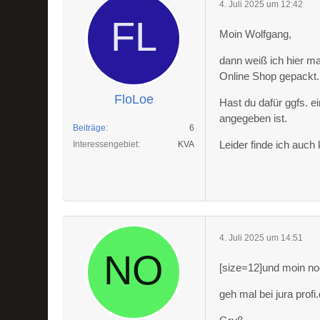
4. Juli 2025 um 12:42
Moin Wolfgang,
dann weiß ich hier m
Online Shop gepackt.
FloLoe
Hast du dafür ggfs. e
angegeben ist.
Beiträge
6
Leider finde ich auch 
Interessengebiet
KVA
4. Juli 2025 um 14:51
[size=12]und moin no
geh mal bei jura prof