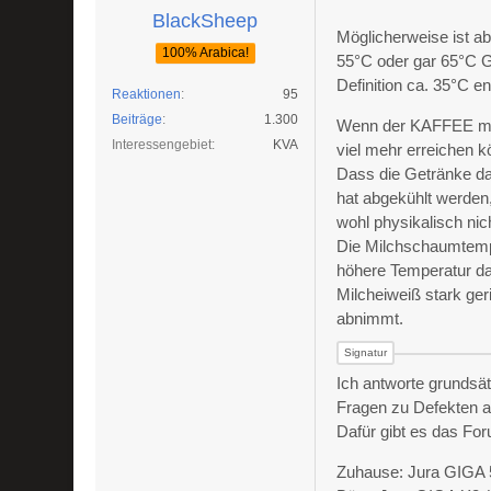
BlackSheep
Möglicherweise ist ab
100% Arabica!
55°C oder gar 65°C G
Definition ca. 35°C en
Reaktionen
95
Beiträge
1.300
Wenn der KAFFEE mit 
Interessengebiet
KVA
viel mehr erreichen k
Dass die Getränke dan
hat abgekühlt werden,
wohl physikalisch nic
Die Milchschaumtempe
höhere Temperatur d
Milcheiweiß stark ge
abnimmt.
Ich antworte grundsät
Fragen zu Defekten a
Dafür gibt es das Fo
Zuhause: Jura GIGA 