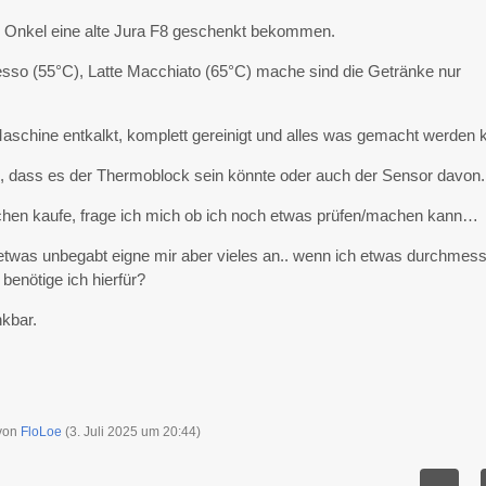
 Onkel eine alte Jura F8 geschenkt bekommen.
sso (55°C), Latte Macchiato (65°C) mache sind die Getränke nur
Maschine entkalkt, komplett gereinigt und alles was gemacht werden 
, dass es der Thermoblock sein könnte oder auch der Sensor davon.
chen kaufe, frage ich mich ob ich noch etwas prüfen/machen kann…
 etwas unbegabt eigne mir aber vieles an.. wenn ich etwas durchmes
benötige ich hierfür?
nkbar.
 von
FloLoe
(
3. Juli 2025 um 20:44
)