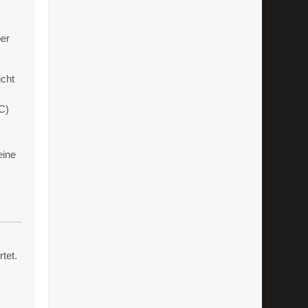
per
icht
C)
eine
tet.