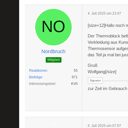
4. Juli 2025 um 23:47
[size=12]Hallo noch m
Der Thermoblock befi
Verkleidung aus Kunst
Thermosensor aufgesc
Nordbruch
das Teil ja mal bei ju
Mitglied
Gruß
Reaktionen
55
Wolfgang[/size]
Beiträge
971
Interessengebiet
KVA
zur Zeit im Gebrauch 
5. Juli 2025 um 07:07