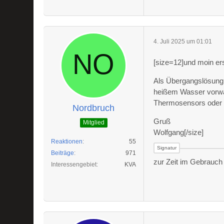
4. Juli 2025 um 01:01
[size=12]und moin ers
Als Übergangslösung 
heißem Wasser vorwär
Thermosensors oder 
Nordbruch
Gruß
Mitglied
Wolfgang[/size]
Reaktionen
55
Beiträge
971
zur Zeit im Gebrauch 
Interessengebiet
KVA