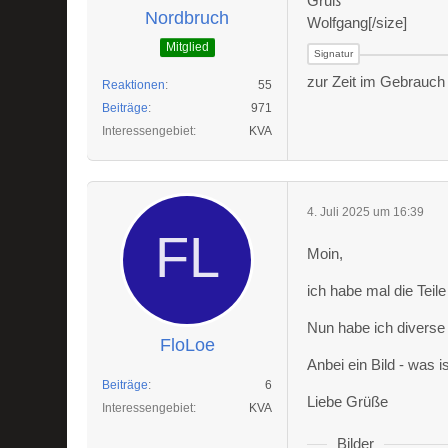
Gruß
Nordbruch
Wolfgang[/size]
Mitglied
zur Zeit im Gebrauch 
Reaktionen
55
Beiträge
971
Interessengebiet
KVA
4. Juli 2025 um 16:39
Moin,
ich habe mal die Teil
Nun habe ich diverse 
FloLoe
Anbei ein Bild - was 
Beiträge
6
Liebe Grüße
Interessengebiet
KVA
Bilder