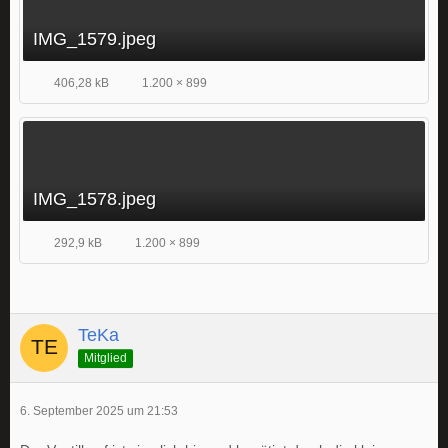
IMG_1579.jpeg
406,28 kB
1.200 × 899
IMG_1578.jpeg
292,9 kB
1.200 × 899
TeKa
Mitglied
6. September 2025 um 21:53