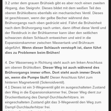
3.2 unter dem grauen Brühsieb gibt es aber noch einen zweiten
Abgang, das Steigrohr. Dieses bildet mit dem weißen Teil des
oberen Brühkolbens ebenfalls ein mechanisches Ventil. Dieses
ist geschlossen, wenn der gelbe Becher während des
Brühvorgangs nach oben gedrückt wird. Fährt die Brüheinheit
nach dem Brühvorgang nach unten, dann öffnet diese Ventil und
der Restdruck in der Brühkammer kann über den seitlichen
schwarzen dicken Schlauch entweichen und wird in die
Expansionskammer zwischen Wassertank und Brühraum
abgeführt.
Wenn dieser Schlauch verstopft ist, dann führt
dies zu Problemen beim Brühen!
4. Der Wasserweg in Richtung steht auch am linken Anschluss
am oberen Brühkolben.
Dieser Weg ist auch während des
Brühvorgangs immer offen. Dort steht auch immer Druck
an, wenn die Pumpe läuft!
Dieser Anschluss führt zum
hinteren Magnetventil (Solenoidventil).
4.1 Dieses ist ein 3-Wegeventil gibt im ausgeschalteten Zustand
den Weg in die Expansionskammer frei, Dieser Weg dient zur
Druckentlastung des Dampf-Durchlauferhitzers. im
eingeschalteten Zustand gibt das 3-Wegeventil den Weg zum
Dampf-Durchlauferhitzer frei.