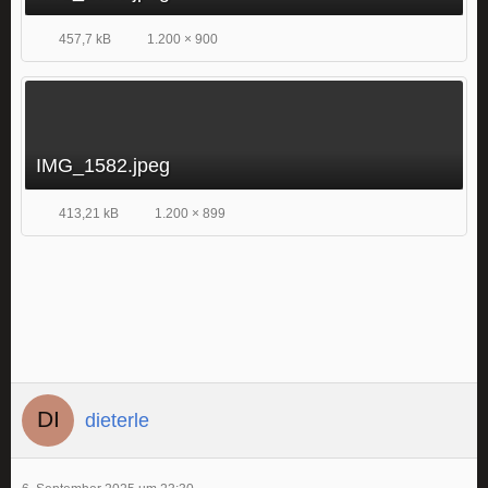
457,7 kB
1.200 × 900
IMG_1582.jpeg
413,21 kB
1.200 × 899
dieterle