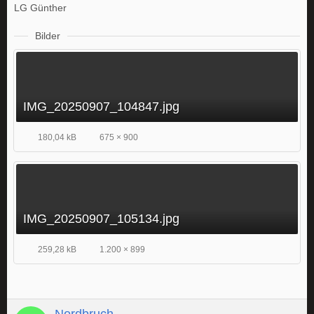
LG Günther
Bilder
IMG_20250907_104847.jpg
180,04 kB
675 × 900
IMG_20250907_105134.jpg
259,28 kB
1.200 × 899