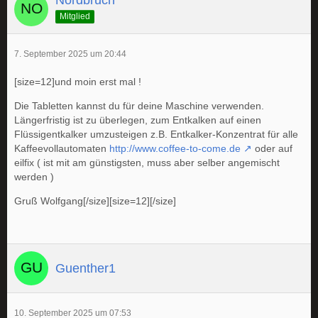
Nordbruch
Mitglied
7. September 2025 um 20:44
[size=12]und moin erst mal !
Die Tabletten kannst du für deine Maschine verwenden.
Längerfristig ist zu überlegen, zum Entkalken auf einen
Flüssigentkalker umzusteigen z.B. Entkalker-Konzentrat für alle
Kaffeevollautomaten
http://www.coffee-to-come.de
oder auf
eilfix ( ist mit am günstigsten, muss aber selber angemischt
werden )
Gruß Wolfgang[/size][size=12][/size]
Guenther1
10. September 2025 um 07:53