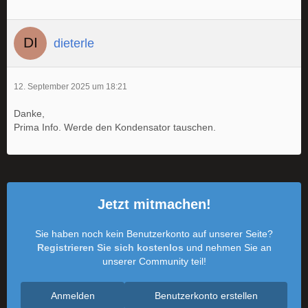
dieterle
12. September 2025 um 18:21
Danke,
Prima Info. Werde den Kondensator tauschen.
Jetzt mitmachen!
Sie haben noch kein Benutzerkonto auf unserer Seite?
Registrieren Sie sich kostenlos
und nehmen Sie an
unserer Community teil!
Anmelden
Benutzerkonto erstellen