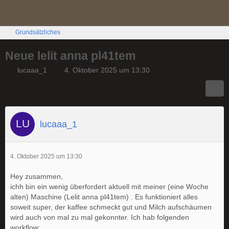
Grundsätzliches
Neue lelit anna pl41tem
lucaaa_1
4. Oktober 2025 um 13:30
lucaaa_1
4. Oktober 2025 um 13:30
Hey zusammen,
ichh bin ein wenig überfordert aktuell mit meiner (eine Woche
alten) Maschine (Lelit anna pl41tem) . Es funktioniert alles
soweit super, der kaffee schmeckt gut und Milch aufschäumen
wird auch von mal zu mal gekonnter. Ich hab folgenden
workflow: