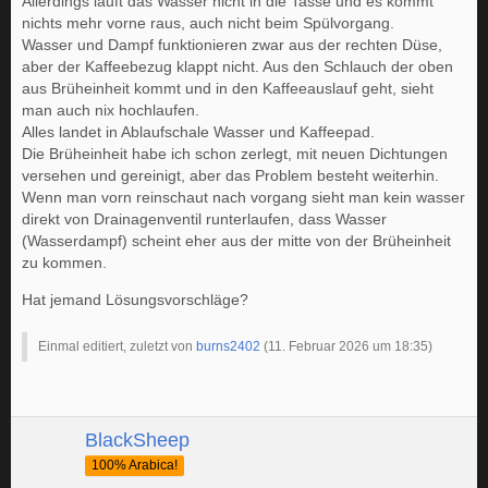
Allerdings läuft das Wasser nicht in die Tasse und es kommt
nichts mehr vorne raus, auch nicht beim Spülvorgang.
Wasser und Dampf funktionieren zwar aus der rechten Düse,
aber der Kaffeebezug klappt nicht. Aus den Schlauch der oben
aus Brüheinheit kommt und in den Kaffeeauslauf geht, sieht
man auch nix hochlaufen.
Alles landet in Ablaufschale Wasser und Kaffeepad.
Die Brüheinheit habe ich schon zerlegt, mit neuen Dichtungen
versehen und gereinigt, aber das Problem besteht weiterhin.
Wenn man vorn reinschaut nach vorgang sieht man kein wasser
direkt von Drainagenventil runterlaufen, dass Wasser
(Wasserdampf) scheint eher aus der mitte von der Brüheinheit
zu kommen.
Hat jemand Lösungsvorschläge?
Einmal editiert, zuletzt von
burns2402
(
11. Februar 2026 um 18:35
)
BlackSheep
100% Arabica!