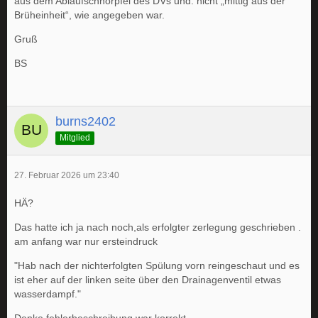
aus dem Ablaufschnörpfel des DVs und. nicht „mittig aus der
Brüheinheit“, wie angegeben war.
Gruß
BS
burns2402
Mitglied
27. Februar 2026 um 23:40
HÄ?
Das hatte ich ja nach noch,als erfolgter zerlegung geschrieben .
am anfang war nur ersteindruck
"Hab nach der nichterfolgten Spülung vorn reingeschaut und es
ist eher auf der linken seite über den Drainagenventil etwas
wasserdampf."