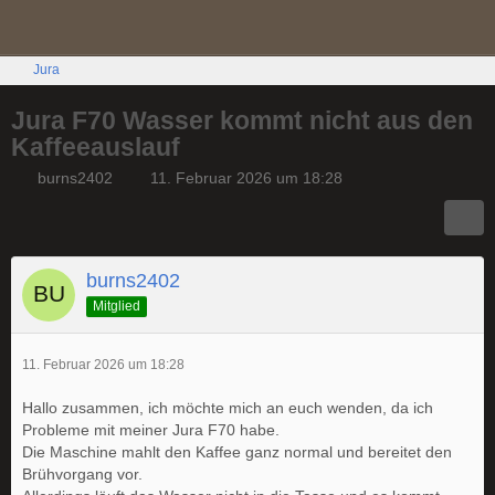
Jura
Jura F70 Wasser kommt nicht aus den
Kaffeeauslauf
burns2402
11. Februar 2026 um 18:28
burns2402
Mitglied
11. Februar 2026 um 18:28
Hallo zusammen, ich möchte mich an euch wenden, da ich
Probleme mit meiner Jura F70 habe.
Die Maschine mahlt den Kaffee ganz normal und bereitet den
Brühvorgang vor.