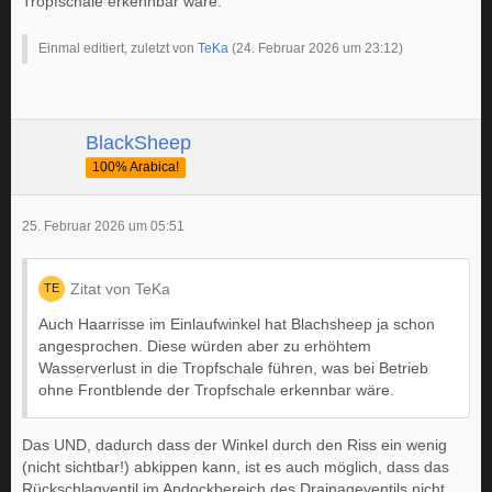
Tropfschale erkennbar wäre.
Einmal editiert, zuletzt von
TeKa
(
24. Februar 2026 um 23:12
)
BlackSheep
100% Arabica!
25. Februar 2026 um 05:51
Zitat von TeKa
Auch Haarrisse im Einlaufwinkel hat Blachsheep ja schon
angesprochen. Diese würden aber zu erhöhtem
Wasserverlust in die Tropfschale führen, was bei Betrieb
ohne Frontblende der Tropfschale erkennbar wäre.
Das UND, dadurch dass der Winkel durch den Riss ein wenig
(nicht sichtbar!) abkippen kann, ist es auch möglich, dass das
Rückschlagventil im Andockbereich des Drainageventils nicht