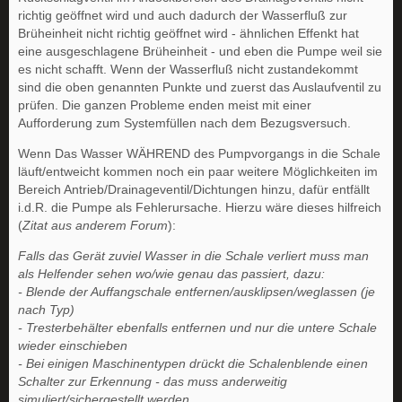
richtig geöffnet wird und auch dadurch der Wasserfluß zur
Brüheinheit nicht richtig geöffnet wird - ähnlichen Effenkt hat
eine ausgeschlagene Brüheinheit - und eben die Pumpe weil sie
es nicht schafft. Wenn der Wasserfluß nicht zustandekommt
sind die oben genannten Punkte und zuerst das Auslaufventil zu
prüfen. Die ganzen Probleme enden meist mit einer
Aufforderung zum Systemfüllen nach dem Bezugsversuch.
Wenn Das Wasser WÄHREND des Pumpvorgangs in die Schale
läuft/entweicht kommen noch ein paar weitere Möglichkeiten im
Bereich Antrieb/Drainageventil/Dichtungen hinzu, dafür entfällt
i.d.R. die Pumpe als Fehlerursache. Hierzu wäre dieses hilfreich
(
Zitat aus anderem Forum
):
Falls das Gerät zuviel Wasser in die Schale verliert muss man
als Helfender sehen wo/wie genau das passiert, dazu:
- Blende der Auffangschale entfernen/ausklipsen/weglassen (je
nach Typ)
- Tresterbehälter ebenfalls entfernen und nur die untere Schale
wieder einschieben
- Bei einigen Maschinentypen drückt die Schalenblende einen
Schalter zur Erkennung - das muss anderweitig
simuliert/sichergestellt werden