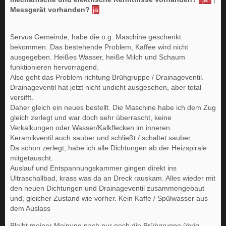
Messgerät vorhanden?
ja
Servus Gemeinde, habe die o.g. Maschine geschenkt
bekommen. Das bestehende Problem, Kaffee wird nicht
ausgegeben. Heißes Wasser, heiße Milch und Schaum
funktionieren hervorragend.
Also geht das Problem richtung Brühgruppe / Drainageventil.
Drainageventil hat jetzt nicht undicht ausgesehen, aber total
versifft.
Daher gleich ein neues bestellt. Die Maschine habe ich dem Zug
gleich zerlegt und war doch sehr überrascht, keine
Verkalkungen oder Wasser/Kalkflecken im inneren.
Keramikventil auch sauber und schließt / schaltet sauber.
Da schon zerlegt, habe ich alle Dichtungen ab der Heizspirale
mitgetauscht.
Auslauf und Entspannungskammer gingen direkt ins
Ultraschallbad, krass was da an Dreck rauskam. Alles wieder mit
den neuen Dichtungen und Drainageventil zusammengebaut
und, gleicher Zustand wie vorher. Kein Kaffe / Spülwasser aus
dem Auslass
Bleibt meiner Meinung nach nur noch die Brühgruppe übrig,