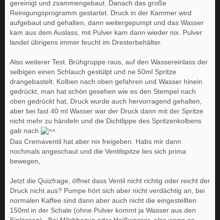
gereinigt und zsammengebaut. Danach das große
Reinigungsprogramm gestartet. Druck in der Kammer wird
aufgebaut und gehalten, dann weitergepumpt und das Wasser
kam aus dem Auslass, mit Pulver kam dann wieder nix. Pulver
landet übrigens immer feucht im Dresterbehälter.
Also weiterer Test. Brühgruppe raus, auf den Wassereinlass der
selbigen einen Schlauch gestülpt und ne 50ml Spritze
drangebastelt. Kolben nach oben gefahren und Wasser hinein
gedrückt, man hat schön gesehen wie es den Stempel nach
oben gedrückt hat, Druck wurde auch hervorragend gehalten,
aber bei fast 40 ml Wasser war der Druck dann mit der Spritze
nicht mehr zu händeln und die Dichtlippe des Spritzenkolbens
gab nach
Das Cremaventil hat aber nix freigeben. Habs mir dann
nochmals angeschaut und die Ventilspitze lies sich prima
bewegen,
Jetzt die Quizfrage, öffnet dass Ventil nicht richtig oder reicht der
Druck nicht aus? Pumpe hört sich aber nicht verdächtig an, bei
normalen Kaffee sind dann aber auch nicht die eingestellten
150ml in der Schale (ohne Pulver kommt ja Wasser aus den
Einlässen) . Bei Milchbezug oder Heißwasser, also wenn es