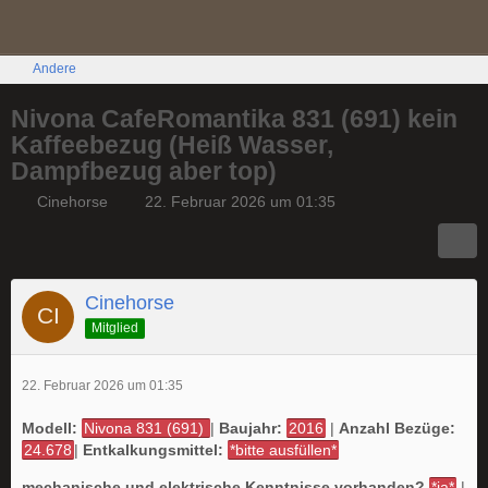
Andere
Nivona CafeRomantika 831 (691) kein
Kaffeebezug (Heiß Wasser,
Dampfbezug aber top)
Cinehorse
22. Februar 2026 um 01:35
Cinehorse
Mitglied
22. Februar 2026 um 01:35
Modell:
Nivona 831 (691)
|
Baujahr:
2016
|
Anzahl Bezüge:
24.678
|
Entkalkungsmittel:
*bitte ausfüllen*
mechanische und elektrische Kenntnisse vorhanden?
*ja*
|