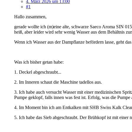
4. März 2026 um 13:00
#1
Hallo zusammen,
gerade wollte ich (m)eine alte, schwarze Saeco Aroma SIN 01
heiß, aber leider wird sehr wenig Wasser aus dem Behältnis z
Wenn ich Wasser aus der Dampflanze befördern lasse, geht das 
Was ich bisher getan habe:
1. Deckel abgeschraubt...
2. Im Inneren schaut die Maschine tadellos aus.
3. Ich habe auch versucht Wasser mit einer medizinischen Spri
Pumpe geklopf, falls innen was fest ist. Erfolg, was die Pumpe 
4. Im Moment bin ich am Entkalken mit SHB Swiss Kalk Clean (
5. Ich habe das Sieb abgeschraubt. Der Brühkopf ist mit einer n