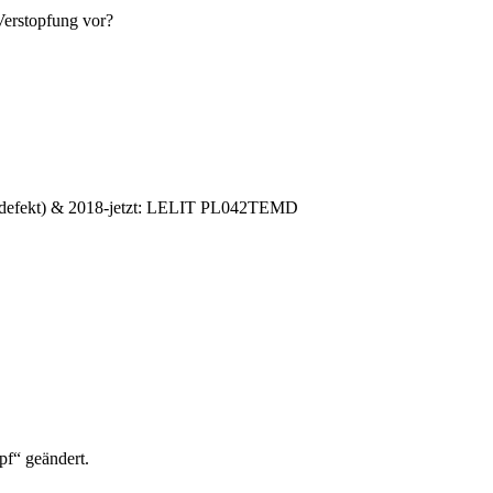
 Verstopfung vor?
efekt) & 2018-jetzt: LELIT PL042TEMD
f“ geändert.