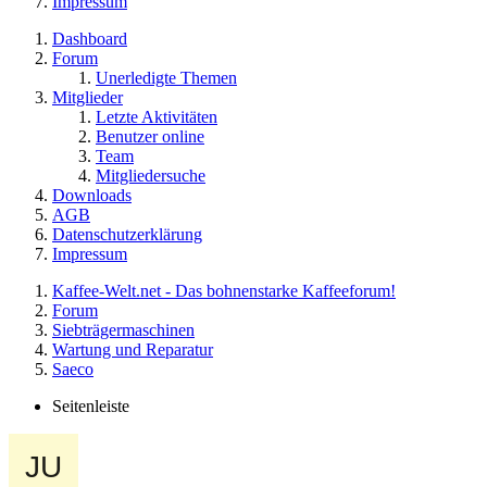
Impressum
Dashboard
Forum
Unerledigte Themen
Mitglieder
Letzte Aktivitäten
Benutzer online
Team
Mitgliedersuche
Downloads
AGB
Datenschutzerklärung
Impressum
Kaffee-Welt.net - Das bohnenstarke Kaffeeforum!
Forum
Siebträgermaschinen
Wartung und Reparatur
Saeco
Seitenleiste