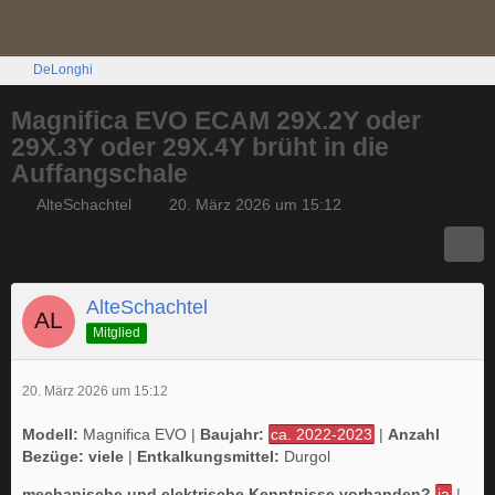
DeLonghi
Magnifica EVO ECAM 29X.2Y oder
29X.3Y oder 29X.4Y brüht in die
Auffangschale
AlteSchachtel
20. März 2026 um 15:12
AlteSchachtel
Mitglied
20. März 2026 um 15:12
Modell:
Magnifica EVO |
Baujahr:
ca. 2022-2023
|
Anzahl
Bezüge: viele
|
Entkalkungsmittel:
Durgol
mechanische und elektrische Kenntnisse vorhanden?
ja
|