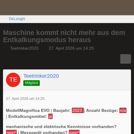
DeLonghi
Maschine kommt nicht mehr aus dem
Entkalkungsmodus heraus
Teetrinker2020
27. April 2026 um 14:25
Teetrinker2020
Mitglied
27. April 2026 um 14:25
ModellMagnifica EVO
|
Baujahr:
2023
|
Anzahl Bezüge:
n/a
|
Entkalkungsmittel:
ja
mechanische und elektrische Kenntnisse vorhanden?
nein*
|
Messgerät vorhanden?
nein*