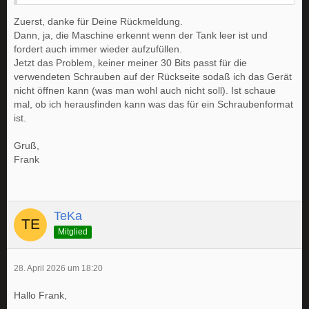
Funktioniert der Durchflussmesser? Bitte die Steckkontakte
am Durchflussmesser prüfen.
Zuerst, danke für Deine Rückmeldung.
Dann, ja, die Maschine erkennt wenn der Tank leer ist und
Dreht sich das Flügelrad im Durchflussmesser?
fordert auch immer wieder aufzufüllen.
Jetzt das Problem, keiner meiner 30 Bits passt für die
Ist die Einlassdüse durchgängig?
verwendeten Schrauben auf der Rückseite sodaß ich das Gerät
Grüße TeKa
nicht öffnen kann (was man wohl auch nicht soll). Ist schaue
mal, ob ich herausfinden kann was das für ein Schraubenformat
ist.
Gruß,
Frank
TeKa
Mitglied
28. April 2026 um 18:20
Hallo Frank,