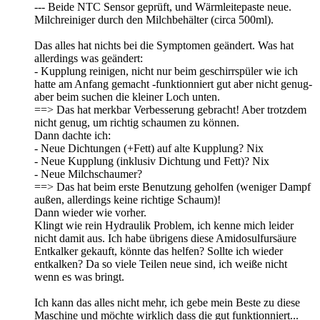
--- Beide NTC Sensor geprüft, und Wärmleitepaste neue.
Milchreiniger durch den Milchbehälter (circa 500ml).
Das alles hat nichts bei die Symptomen geändert. Was hat
allerdings was geändert:
- Kupplung reinigen, nicht nur beim geschirrspüler wie ich
hatte am Anfang gemacht -funktionniert gut aber nicht genug-
aber beim suchen die kleiner Loch unten.
==> Das hat merkbar Verbesserung gebracht! Aber trotzdem
nicht genug, um richtig schaumen zu können.
Dann dachte ich:
- Neue Dichtungen (+Fett) auf alte Kupplung? Nix
- Neue Kupplung (inklusiv Dichtung und Fett)? Nix
- Neue Milchschaumer?
==> Das hat beim erste Benutzung geholfen (weniger Dampf
außen, allerdings keine richtige Schaum)!
Dann wieder wie vorher.
Klingt wie rein Hydraulik Problem, ich kenne mich leider
nicht damit aus. Ich habe übrigens diese Amidosulfursäure
Entkalker gekauft, könnte das helfen? Sollte ich wieder
entkalken? Da so viele Teilen neue sind, ich weiße nicht
wenn es was bringt.
Ich kann das alles nicht mehr, ich gebe mein Beste zu diese
Maschine und möchte wirklich dass die gut funktionniert...