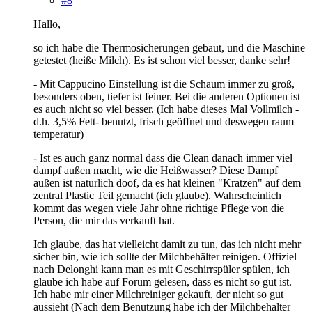
#8
Hallo,
so ich habe die Thermosicherungen gebaut, und die Maschine
getestet (heiße Milch). Es ist schon viel besser, danke sehr!
- Mit Cappucino Einstellung ist die Schaum immer zu groß,
besonders oben, tiefer ist feiner. Bei die anderen Optionen ist
es auch nicht so viel besser. (Ich habe dieses Mal Vollmilch -
d.h. 3,5% Fett- benutzt, frisch geöffnet und deswegen raum
temperatur)
- Ist es auch ganz normal dass die Clean danach immer viel
dampf außen macht, wie die Heißwasser? Diese Dampf
außen ist naturlich doof, da es hat kleinen "Kratzen" auf dem
zentral Plastic Teil gemacht (ich glaube). Wahrscheinlich
kommt das wegen viele Jahr ohne richtige Pflege von die
Person, die mir das verkauft hat.
Ich glaube, das hat vielleicht damit zu tun, das ich nicht mehr
sicher bin, wie ich sollte der Milchbehälter reinigen. Offiziel
nach Delonghi kann man es mit Geschirrspüler spülen, ich
glaube ich habe auf Forum gelesen, dass es nicht so gut ist.
Ich habe mir einer Milchreiniger gekauft, der nicht so gut
aussieht (Nach dem Benutzung habe ich der Milchbehalter