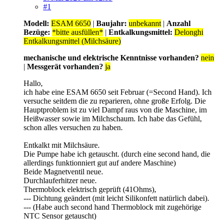
#1
Modell:
ESAM 6650
|
Baujahr:
unbekannt
|
Anzahl
Bezüge:
*bitte ausfüllen*
|
Entkalkungsmittel:
Delonghi
Entkalkungsmittel (Milchsäure)
mechanische und elektrische Kenntnisse vorhanden?
nein
|
Messgerät vorhanden?
ja
Hallo,
ich habe eine ESAM 6650 seit Februar (=Second Hand). Ich
versuche seitdem die zu reparieren, ohne große Erfolg. Die
Hauptproblem ist zu viel Dampf raus von die Maschine, im
Heißwasser sowie im Milchschaum. Ich habe das Gefühl,
schon alles versuchen zu haben.
Entkalkt mit Milchsäure.
Die Pumpe habe ich getauscht. (durch eine second hand, die
allerdings funktionniert gut auf andere Maschine)
Beide Magnetventil neue.
Durchlauferhitzer neue.
Thermoblock elektrisch geprüft (41Ohms),
--- Dichtung geändert (mit leicht Silikonfett natürlich dabei).
--- (Habe auch second hand Thermoblock mit zugehörige
NTC Sensor getauscht)