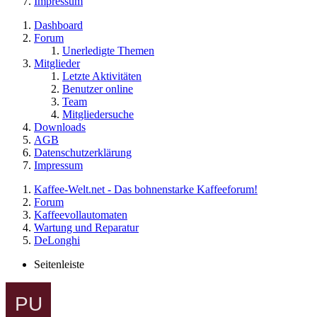
Impressum
Dashboard
Forum
Unerledigte Themen
Mitglieder
Letzte Aktivitäten
Benutzer online
Team
Mitgliedersuche
Downloads
AGB
Datenschutzerklärung
Impressum
Kaffee-Welt.net - Das bohnenstarke Kaffeeforum!
Forum
Kaffeevollautomaten
Wartung und Reparatur
DeLonghi
Seitenleiste