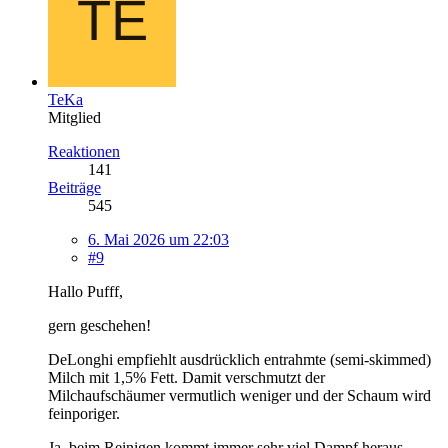
TeKa
Mitglied
Reaktionen
141
Beiträge
545
6. Mai 2026 um 22:03
#9
Hallo Pufff,
gern geschehen!
DeLonghi empfiehlt ausdrücklich entrahmte (semi-skimmed)
Milch mit 1,5% Fett. Damit verschmutzt der
Milchaufschäumer vermutlich weniger und der Schaum wird
feinporiger.
Ja, beim Reinigen kommt immer sehr viel Dampf heraus,