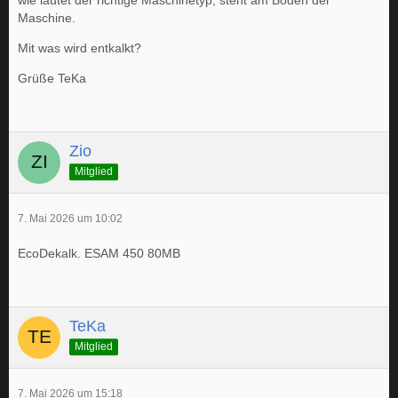
wie lautet der richtige Maschinetyp, steht am Boden der
Maschine.
Mit was wird entkalkt?
Grüße TeKa
Zio
Mitglied
7. Mai 2026 um 10:02
EcoDekalk. ESAM 450 80MB
TeKa
Mitglied
7. Mai 2026 um 15:18