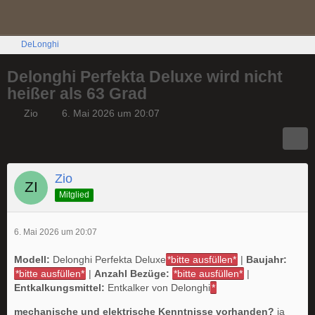
DeLonghi
Delonghi Perfekta Deluxe wird nicht
heißer als 63 Grad
Zio
6. Mai 2026 um 20:07
Zio
Mitglied
6. Mai 2026 um 20:07
Modell:
Delonghi Perfekta Deluxe
*bitte ausfüllen*
|
Baujahr:
*bitte ausfüllen*
|
Anzahl Bezüge:
*bitte ausfüllen*
|
Entkalkungsmittel:
Entkalker von Delonghi
*
mechanische und elektrische Kenntnisse vorhanden?
ja