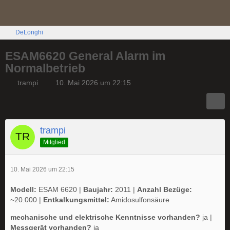
DeLonghi
ESAM6620 General Alarm im
Normalbetrieb
trampi
10. Mai 2026 um 22:15
trampi
Mitglied
10. Mai 2026 um 22:15
Modell:
ESAM 6620 |
Baujahr:
2011 |
Anzahl Bezüge:
~20.000 |
Entkalkungsmittel:
Amidosulfonsäure
mechanische und elektrische Kenntnisse vorhanden?
ja |
Messgerät vorhanden?
ja