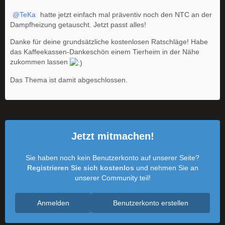
TeKa
hatte jetzt einfach mal präventiv noch den NTC an der
Dampfheizung getauscht. Jetzt passt alles!
Danke für deine grundsätzliche kostenlosen Ratschläge! Habe
das Kaffeekassen-Dankeschön einem Tierheim in der Nähe
zukommen lassen
Das Thema ist damit abgeschlossen.
Jetzt mitmachen!
Sie haben noch kein Benutzerkonto auf unserer Seite?
Registrieren Sie sich kostenlos
und nehmen Sie an
unserer Community teil!
Anmelden
Benutzerkonto erstellen