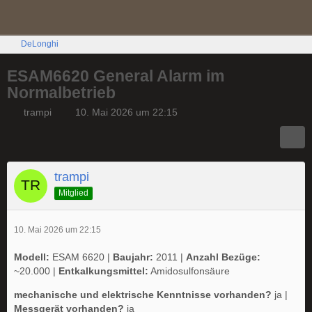
DeLonghi
ESAM6620 General Alarm im
Normalbetrieb
trampi
10. Mai 2026 um 22:15
trampi
Mitglied
10. Mai 2026 um 22:15
Modell:
ESAM 6620 |
Baujahr:
2011 |
Anzahl Bezüge:
~20.000 |
Entkalkungsmittel:
Amidosulfonsäure
mechanische und elektrische Kenntnisse vorhanden?
ja |
Messgerät vorhanden?
ja