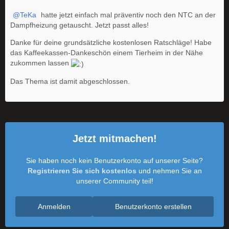
TeKa
hatte jetzt einfach mal präventiv noch den NTC an der
Dampfheizung getauscht. Jetzt passt alles!
Danke für deine grundsätzliche kostenlosen Ratschläge! Habe
das Kaffeekassen-Dankeschön einem Tierheim in der Nähe
zukommen lassen
Das Thema ist damit abgeschlossen.
Jetzt mitmachen!
Sie haben noch kein Benutzerkonto auf unserer Seite?
Registrieren Sie sich kostenlos
und nehmen Sie an
unserer Community teil!
Anmelden
Benutzerkonto erstellen