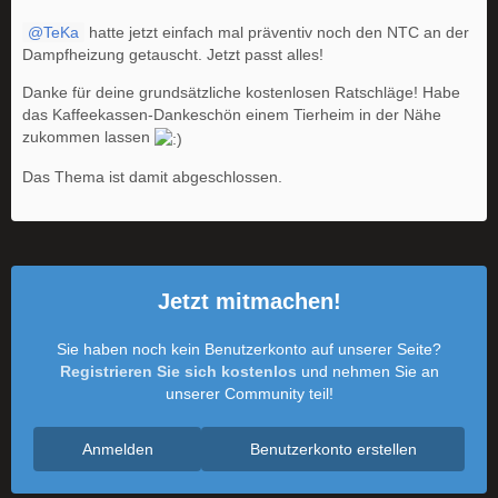
TeKa
hatte jetzt einfach mal präventiv noch den NTC an der
Dampfheizung getauscht. Jetzt passt alles!
Danke für deine grundsätzliche kostenlosen Ratschläge! Habe
das Kaffeekassen-Dankeschön einem Tierheim in der Nähe
zukommen lassen
Das Thema ist damit abgeschlossen.
Jetzt mitmachen!
Sie haben noch kein Benutzerkonto auf unserer Seite?
Registrieren Sie sich kostenlos
und nehmen Sie an
unserer Community teil!
Anmelden
Benutzerkonto erstellen