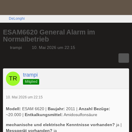
DeLonghi
ESAM6620 General Alarm im
Normalbetrieb
trampi
10. Mai 2026 um 22:15
trampi
Mitglied
10. Mai 2026 um 22:15
Modell:
ESAM 6620 |
Baujahr:
2011 |
Anzahl Bezüge:
~20.000 |
Entkalkungsmittel:
Amidosulfonsäure
mechanische und elektrische Kenntnisse vorhanden?
ja |
Messgerät vorhanden?
ja